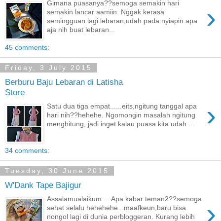
Gimana puasanya??semoga semakin hari
›
semakin lancar aamiin. Nggak kerasa
semingguan lagi lebaran,udah pada nyiapin apa
aja nih buat lebaran...
45 comments:
Friday, 3 July 2015
Berburu Baju Lebaran di Latisha
Store
›
Satu dua tiga empat......eits,ngitung tanggal apa
hari nih??hehehe. Ngomongin masalah ngitung
menghitung, jadi inget kalau puasa kita udah ...
34 comments:
Tuesday, 30 June 2015
W'Dank Tape Bajigur
Assalamualaikum.... Apa kabar teman2??semoga
›
sehat selalu hehehehe...maafkeun,baru bisa
nongol lagi di dunia perbloggeran. Kurang lebih