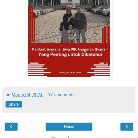
on
March 04, 2024
17 comments:
Share
‹
›
Home