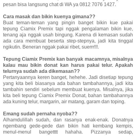
pesan bisa langsung chat di WA ya 0812 7076 1427.
Cara masak dan bikin kuenya gimana??
Buat teman-teman yang pingin banget bikin kue pakai
tepung Ciamix Premix tapi nggak pengalaman bikin kue,
tenang aja nggak usah bingung. Karena di kemasan sudah
ada cara membuat beserta step-stepnya, jadi kita tinggal
ngikutin. Beneran nggak pakai ribet, suerrr!!!.
Tepung Ciamix Premix kan banyak macamnya, misalnya
kalau mau bikin donat kan harus pakai telur. Apakah
telurnya sudah ada dikemasan??
Pertanyaannya keren banget, hehehe. Jadi disetiap tepung
yang kita beli biasanya ada bahan tambahannya, jadi kita
tambahin sendiri sebelum membuat kuenya. Misalnya, jika
kita beli tepung Ciamix Premix Donat, bahan tambahannya
ada kuning telur, margarin, air matang, garam dan toping.
Emang sudah pernaha nyoba??
Alhamdulillah sudah, dan rasanya enak-enak. Donatnya
ngembang gede-gede dan bikin hati kembang kempis,
menul-menul bangetttt hahaha. Pizzanya sedap,