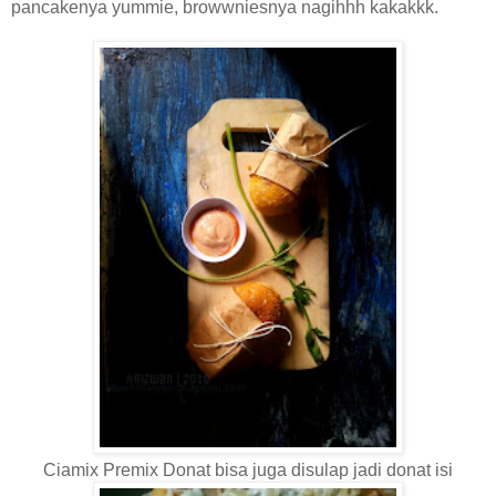
pancakenya yummie, browwniesnya nagihhh kakakkk.
Ciamix Premix Donat bisa juga disulap jadi donat isi