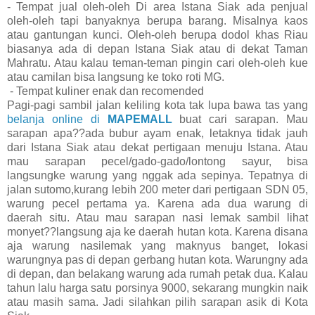
- Tempat jual oleh-oleh Di area Istana Siak ada penjual
oleh-oleh tapi banyaknya berupa barang. Misalnya kaos
atau gantungan kunci. Oleh-oleh berupa dodol khas Riau
biasanya ada di depan Istana Siak atau di dekat Taman
Mahratu. Atau kalau teman-teman pingin cari oleh-oleh kue
atau camilan bisa langsung ke toko roti MG.
- Tempat kuliner enak dan recomended
Pagi-pagi sambil jalan keliling kota tak lupa bawa tas yang
belanja online di
MAPEMALL
buat cari sarapan. Mau
sarapan apa??ada bubur ayam enak, letaknya tidak jauh
dari Istana Siak atau dekat pertigaan menuju Istana. Atau
mau sarapan pecel/gado-gado/lontong sayur, bisa
langsungke warung yang nggak ada sepinya. Tepatnya di
jalan sutomo,kurang lebih 200 meter dari pertigaan SDN 05,
warung pecel pertama ya. Karena ada dua warung di
daerah situ. Atau mau sarapan nasi lemak sambil lihat
monyet??langsung aja ke daerah hutan kota. Karena disana
aja warung nasilemak yang maknyus banget, lokasi
warungnya pas di depan gerbang hutan kota. Warungny ada
di depan, dan belakang warung ada rumah petak dua. Kalau
tahun lalu harga satu porsinya 9000, sekarang mungkin naik
atau masih sama. Jadi silahkan pilih sarapan asik di Kota