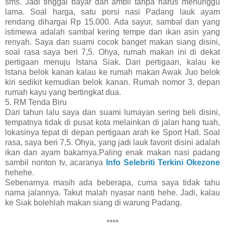
sms. Jadi tinggal bayar dan ambil tanpa harus menunggu
lama. Soal harga, satu porsi nasi Padang lauk ayam
rendang dihargai Rp 15.000. Ada sayur, sambal dan yang
istimewa adalah sambal kering tempe dan ikan asin yang
renyah. Saya dan suami cocok banget makan siang disini,
soal rasa saya beri 7,5. Ohya, rumah makan ini di dekat
pertigaan menuju Istana Siak. Dari pertigaan, kalau ke
Istana belok kanan kalau ke rumah makan Awak Juo belok
kiri sedikit kemudian belok kanan. Rumah nomor 3, depan
rumah kayu yang bertingkat dua.
5. RM Tenda Biru
Dari tahun lalu saya dan suami lumayan sering beli disini,
tempatnya tidak di pusat kota melainkan di jalan hang tuah,
lokasinya tepat di depan pertigaan arah ke Sport Hall. Soal
rasa, saya beri 7,5. Ohya, yang jadi lauk favorit disini adalah
ikan dan ayam bakarnya.Paling enak makan nasi padang
sambil nonton tv, acaranya
Info Selebriti Terkini Okezone
hehehe.
Sebenarnya masih ada beberapa, cuma saya tidak tahu
nama jalannya. Takut malah nyasar nanti hehe. Jadi, kalau
ke Siak bolehlah makan siang di warung Padang.
****