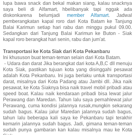
lupa bawa snack dan bekal makan siang, kalau snacknya
saya beli di Alfamart, hbelibanyak tapi nggak ada
diskonkarena belumjadi
member Alfamart
. Jadwal
pemberangkatan kapal roro dari Kota Batam ke Tanjung
Balai Karimun setiap hari rabu dan minggu pukul 09.00.
Sedangkan dari Tanjung Balai Karimun ke Buton - Siak
kapal roro berangkat hari senin, rabu dan jum'at.
Transportasi ke Kota Siak dari Kota Pekanbaru
Ini khususon buat teman-teman selain dari Kota Batam.
- Udara dan darat Jika berangkat dari kota A,B,C dll menuju
Kota Siak, pastikan tujuan kota yang disinggahi pesawat
adalah Kota Pekanbaru. Ini juga berlaku untuk transportasi
darat, misalnya dari Kota Padang atau Jambi dll. Jika naik
pesawat, ke Kota Siaknya bisa naik travel mobil pribadi atau
speed boat. Kalau naik kendaraan pribadi bisa lewat jalur
Perawang dan Maredan. Tahun lalu saya pernahlewat jalur
Perawang, cuma kondisi jalannya rusak,mungkin sekarang
sudah bagus. Kalau jalur Maredan jalannya sudah bagus,
tahun lalu beberapa kali saya ke Pekanbaru tapi terakhir
kemarin jalannya sudah bagus. Jadi, gimana teman-teman
sudah punya gambaran kan kalau misalnya mau ke Kota