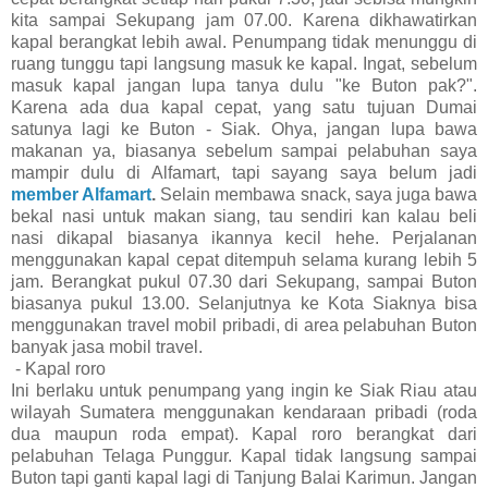
kita sampai Sekupang jam 07.00. Karena dikhawatirkan
kapal berangkat lebih awal. Penumpang tidak menunggu di
ruang tunggu tapi langsung masuk ke kapal. Ingat, sebelum
masuk kapal jangan lupa tanya dulu "ke Buton pak?".
Karena ada dua kapal cepat, yang satu tujuan Dumai
satunya lagi ke Buton - Siak. Ohya, jangan lupa bawa
makanan ya, biasanya sebelum sampai pelabuhan saya
mampir dulu di Alfamart, tapi sayang saya belum jadi
member Alfamart
.
Selain membawa snack, saya juga bawa
bekal nasi untuk makan siang, tau sendiri kan kalau beli
nasi dikapal biasanya ikannya kecil hehe. Perjalanan
menggunakan kapal cepat ditempuh selama kurang lebih 5
jam. Berangkat pukul 07.30 dari Sekupang, sampai Buton
biasanya pukul 13.00. Selanjutnya ke Kota Siaknya bisa
menggunakan travel mobil pribadi, di area pelabuhan Buton
banyak jasa mobil travel.
- Kapal roro
Ini berlaku untuk penumpang yang ingin ke Siak Riau atau
wilayah Sumatera menggunakan kendaraan pribadi (roda
dua maupun roda empat). Kapal roro berangkat dari
pelabuhan Telaga Punggur. Kapal tidak langsung sampai
Buton tapi ganti kapal lagi di Tanjung Balai Karimun. Jangan