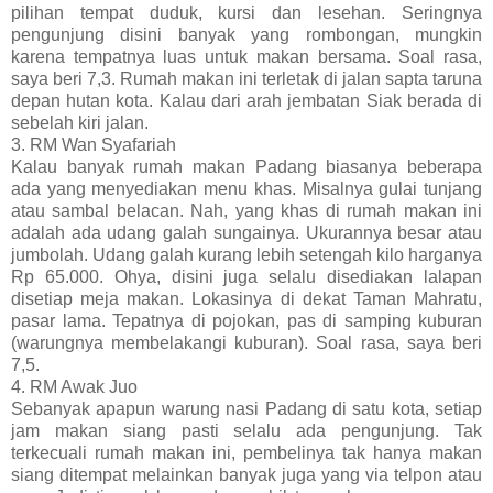
pilihan tempat duduk, kursi dan lesehan. Seringnya
pengunjung disini banyak yang rombongan, mungkin
karena tempatnya luas untuk makan bersama. Soal rasa,
saya beri 7,3. Rumah makan ini terletak di jalan sapta taruna
depan hutan kota. Kalau dari arah jembatan Siak berada di
sebelah kiri jalan.
3. RM Wan Syafariah
Kalau banyak rumah makan Padang biasanya beberapa
ada yang menyediakan menu khas. Misalnya gulai tunjang
atau sambal belacan. Nah, yang khas di rumah makan ini
adalah ada udang galah sungainya. Ukurannya besar atau
jumbolah. Udang galah kurang lebih setengah kilo harganya
Rp 65.000. Ohya, disini juga selalu disediakan lalapan
disetiap meja makan. Lokasinya di dekat Taman Mahratu,
pasar lama. Tepatnya di pojokan, pas di samping kuburan
(warungnya membelakangi kuburan). Soal rasa, saya beri
7,5.
4. RM Awak Juo
Sebanyak apapun warung nasi Padang di satu kota, setiap
jam makan siang pasti selalu ada pengunjung. Tak
terkecuali rumah makan ini, pembelinya tak hanya makan
siang ditempat melainkan banyak juga yang via telpon atau