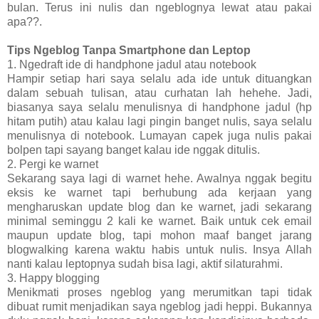
bulan. Terus ini nulis dan ngeblognya lewat atau pakai
apa??.
Tips Ngeblog Tanpa Smartphone dan Leptop
1. Ngedraft ide di handphone jadul atau notebook
Hampir setiap hari saya selalu ada ide untuk dituangkan
dalam sebuah tulisan, atau curhatan lah hehehe. Jadi,
biasanya saya selalu menulisnya di handphone jadul (hp
hitam putih) atau kalau lagi pingin banget nulis, saya selalu
menulisnya di notebook. Lumayan capek juga nulis pakai
bolpen tapi sayang banget kalau ide nggak ditulis.
2. Pergi ke warnet
Sekarang saya lagi di warnet hehe. Awalnya nggak begitu
eksis ke warnet tapi berhubung ada kerjaan yang
mengharuskan update blog dan ke warnet, jadi sekarang
minimal seminggu 2 kali ke warnet. Baik untuk cek email
maupun update blog, tapi mohon maaf banget jarang
blogwalking karena waktu habis untuk nulis. Insya Allah
nanti kalau leptopnya sudah bisa lagi, aktif silaturahmi.
3. Happy blogging
Menikmati proses ngeblog yang merumitkan tapi tidak
dibuat rumit menjadikan saya ngeblog jadi heppi. Bukannya