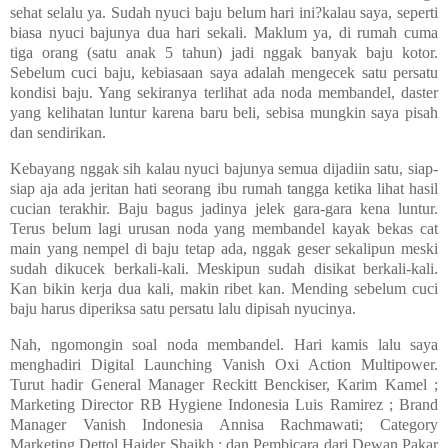
sehat selalu ya. Sudah nyuci baju belum hari ini?kalau saya, seperti
biasa nyuci bajunya dua hari sekali. Maklum ya, di rumah cuma
tiga orang (satu anak 5 tahun) jadi nggak banyak baju kotor.
Sebelum cuci baju, kebiasaan saya adalah mengecek satu persatu
kondisi baju. Yang sekiranya terlihat ada noda membandel, daster
yang kelihatan luntur karena baru beli, sebisa mungkin saya pisah
dan sendirikan.
Kebayang nggak sih kalau nyuci bajunya semua dijadiin satu, siap-
siap aja ada jeritan hati seorang ibu rumah tangga ketika lihat hasil
cucian terakhir. Baju bagus jadinya jelek gara-gara kena luntur.
Terus belum lagi urusan noda yang membandel kayak bekas cat
main yang nempel di baju tetap ada, nggak geser sekalipun meski
sudah dikucek berkali-kali. Meskipun sudah disikat berkali-kali.
Kan bikin kerja dua kali, makin ribet kan. Mending sebelum cuci
baju harus diperiksa satu persatu lalu dipisah nyucinya.
Nah, ngomongin soal noda membandel. Hari kamis lalu saya
menghadiri Digital Launching Vanish Oxi Action Multipower.
Turut hadir General Manager Reckitt Benckiser, Karim Kamel ;
Marketing Director RB Hygiene Indonesia Luis Ramirez ; Brand
Manager Vanish Indonesia Annisa Rachmawati; Category
Marketing Dettol Haider Shaikh ; dan Pembicara dari Dewan Pakar