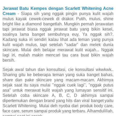
Jerawat Batu Kempes dengan Scarlett Whitening Acne
Cream
- Siapa sih yang nggak pingin punya kulit wajah
mulus kayak cewek-cewek di drakor. Putih, mulus, shine
bright like a diamond bangetlah. Mungkin pernah jerawatan
tapi jerawat biasa nggak jerawat batu yang bikin kesel,
soalnya lama banget sembuhnya euy. Ya nggak sih?.
Kadang suka iri sendiri kalau lihat ada teman yang punya
kulit wajah mulus, tapi setelah "sadar" dan melek dunia
skincare. Mulai deh belajar merawat kulit wajah... Nggak
lagi iri, malah makin mencari tau cara buat bikin wajah
bersih.
Sejak awal tahun dan konsultasi, cie konsultasi wkwkwk..
Sharing gitu ke beberapa teman yang suka banget bahas,
share dan pake skincare yang macam-macam. Akhirnya
sejak saat itu saya mulai "nggak cuek lagi", "nggak putus
asa" untuk merawat kulit wajah yang lumayan sensitif ini.
Setelah coba skincare A, B, C, D akhirnya sampai
dipertemukan dengan brand yang hits dan viral banget yaitu
Scarlett Whitening. Mulai deh nyoba dari produk body care,
face care, serum sampai produk yang terbaru. Alhamdulillah,