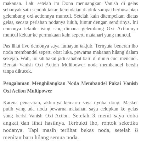
makanan. Lalu setelah itu Dona menuangkan Vanish di gelas
sebanyak satu sendok takar, kemudaian diaduk sampai berbusa atau
gelembung oxi actionnya muncul. Setelah kain ditempelkan diatas
gelas, secara perlahan nodanya luluh, luntur dengan sendirinya. Ini
namanya teknik rising star, dimana gelembung Oxi Actionnya
muncul keluar ke permukaan kain seperti matahari yang muncul.
Pas lihat live demonya saya lumayan takjub. Ternyata beneran lho
noda membandel seperti obat luka, pewarna makanan hilang dalam
sekejap. Wah, ini sih bakal jadi sahabat baru di dunia cuci mencuci.
Berkat Vanish Oxi Action Multipower noda membandel bersih
tanpa dikucek.
Pengalaman Menghilangkan Noda Membandel Pakai Vanish
Oxi Action Multipower
Karena penasaran, akhirnya kemarin saya nyoba dong. Masker
putih yang ada noda pewarna makanan saya celupkan ke gelas
Setelah 3 menit saya coba
yang berisi Vanish Oxi Action.
angkat dan lihat hasilnya. Terbukti lho, rontok seketika
nodanya. Tapi masih terlihat bekas noda, setelah 8
menitan baru hilang semua noda.