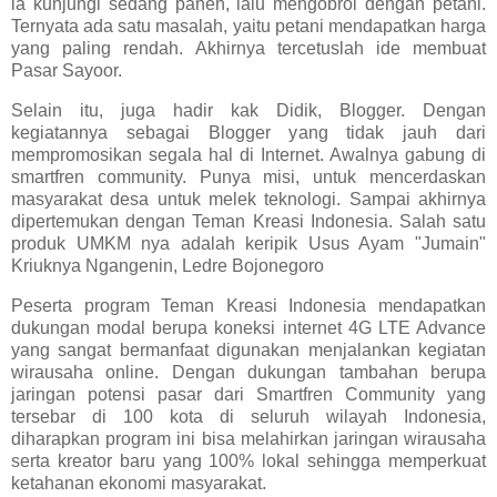
ia kunjungi sedang panen, lalu mengobrol dengan petani.
Ternyata ada satu masalah, yaitu petani mendapatkan harga
yang paling rendah. Akhirnya tercetuslah ide membuat
Pasar Sayoor.
Selain itu, juga hadir kak Didik, Blogger. Dengan
kegiatannya sebagai Blogger yang tidak jauh dari
mempromosikan segala hal di Internet. Awalnya gabung di
smartfren community. Punya misi, untuk mencerdaskan
masyarakat desa untuk melek teknologi. Sampai akhirnya
dipertemukan dengan Teman Kreasi Indonesia. Salah satu
produk UMKM nya adalah keripik Usus Ayam "Jumain"
Kriuknya Ngangenin, Ledre Bojonegoro
Peserta program Teman Kreasi Indonesia mendapatkan
dukungan modal berupa koneksi internet 4G LTE Advance
yang sangat bermanfaat digunakan menjalankan kegiatan
wirausaha online. Dengan dukungan tambahan berupa
jaringan potensi pasar dari Smartfren Community yang
tersebar di 100 kota di seluruh wilayah Indonesia,
diharapkan program ini bisa melahirkan jaringan wirausaha
serta kreator baru yang 100% lokal sehingga memperkuat
ketahanan ekonomi masyarakat.