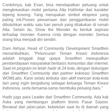
Contohnya, kak Evan, bisa mendapatkan peluang untuk
mengkreasikan mobil pertama Atta Halilintar dari karakter
topeng kosong. Yang merupakan simbol ekspresi yang
paling inti.Proses pewarnaan dan penggambaran mobil
dibutuhkan waktu satu hari penuh yang dilakukan di rumah
Atta. Selain itu, Show the Monster itu bentuk aspirasi
terhadap monster. Karena cinta dengan monster. Semua
orang bisa menjadi diri sendiri.
Dani Akhyar, Head of Community Development Smartfren
menambahkan,
“Peluncuran Teman Kreasi Indonesia
adalah tonggak bagi upaya Smartfren mewujudkan
pemberdayaan masyarakat berbasis komunitas dan internet.
Saat ini program ini telah hadir di 24 kota, dengan dukungan
dari Smartfren Community dan partner kokreasi Smartfren
WOWLabs. Kami selalu terbuka dan aktif mencari kota-kota
lain yang ingin bergabung sebagai keluarga Teman Kreasi
Indonesia, serta bersama-sama membuka peluang baru.”
Hadir juga para Leader dari Smartfren Community. Ada kak
Aska yang membangun platform bisnis Pasar Sayoor.
Berawal dari jalan-jalan, kebetulan saat itu di daerah yang