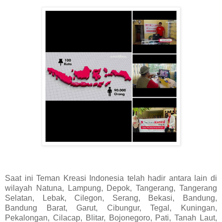
Saat ini Teman Kreasi Indonesia telah hadir antara lain di
wilayah Natuna, Lampung, Depok, Tangerang, Tangerang
Selatan, Lebak, Cilegon, Serang, Bekasi, Bandung,
Bandung Barat, Garut, Cibungur, Tegal, Kuningan,
Pekalongan, Cilacap, Blitar, Bojonegoro, Pati, Tanah Laut,