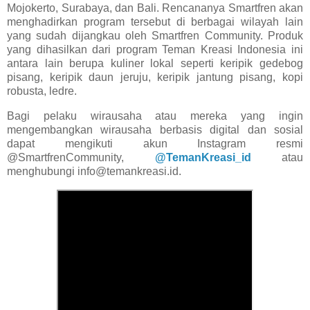
Mojokerto, Surabaya, dan Bali. Rencananya Smartfren akan
menghadirkan program tersebut di berbagai wilayah lain
yang sudah dijangkau oleh Smartfren Community. Produk
yang dihasilkan dari program Teman Kreasi Indonesia ini
antara lain berupa kuliner lokal seperti keripik gedebog
pisang, keripik daun jeruju, keripik jantung pisang, kopi
robusta, ledre.
Bagi pelaku wirausaha atau mereka yang ingin
mengembangkan wirausaha berbasis digital dan sosial
dapat mengikuti akun Instagram resmi
@SmartfrenCommunity,
@TemanKreasi_id
atau
menghubungi info@temankreasi.id.