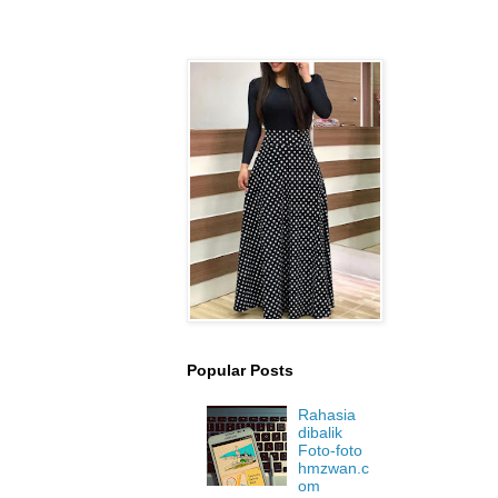
Popular Posts
Rahasia
dibalik
Foto-foto
hmzwan.c
om