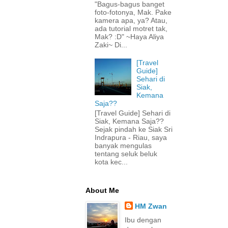
"Bagus-bagus banget
foto-fotonya, Mak. Pake
kamera apa, ya? Atau,
ada tutorial motret tak,
Mak? :D" ~Haya Aliya
Zaki~ Di...
[Travel
Guide]
Sehari di
Siak,
Kemana
Saja??
[Travel Guide] Sehari di
Siak, Kemana Saja??
Sejak pindah ke Siak Sri
Indrapura - Riau, saya
banyak mengulas
tentang seluk beluk
kota kec...
About Me
HM Zwan
Ibu dengan