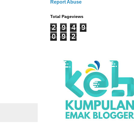
Report Abuse
Total Pageviews
2
9
4
9
0
9
2