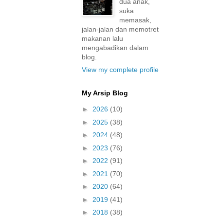
dua anak,
suka
memasak,
jalan-jalan dan memotret
makanan lalu
mengabadikan dalam
blog.
View my complete profile
My Arsip Blog
►
2026
(10)
►
2025
(38)
►
2024
(48)
►
2023
(76)
►
2022
(91)
►
2021
(70)
►
2020
(64)
►
2019
(41)
►
2018
(38)