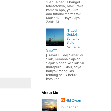
"Bagus-bagus banget
foto-fotonya, Mak. Pake
kamera apa, ya? Atau,
ada tutorial motret tak,
Mak? :D" ~Haya Aliya
Zaki~ Di...
[Travel
Guide]
Sehari di
Siak,
Kemana
Saja??
[Travel Guide] Sehari di
Siak, Kemana Saja??
Sejak pindah ke Siak Sri
Indrapura - Riau, saya
banyak mengulas
tentang seluk beluk
kota kec...
About Me
HM Zwan
Ibu dengan