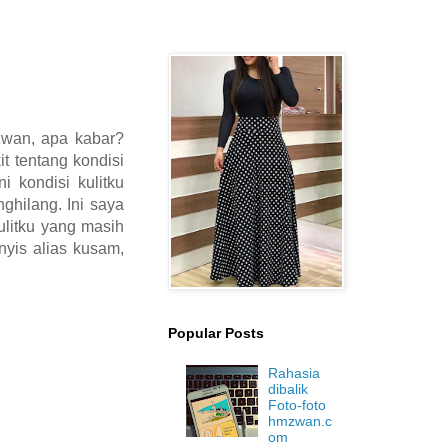
wan, apa kabar?
t tentang kondisi
i kondisi kulitku
ghilang. Ini saya
ulitku yang masih
nyis alias kusam,
Popular Posts
Rahasia
dibalik
Foto-foto
hmzwan.c
om