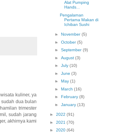
Alat Pumping
Hands...
Pengalaman
Pertama Makan di
Ichiban Sushi
►
November
(5)
►
October
(5)
►
September
(9)
►
August
(3)
►
July
(10)
►
June
(3)
►
May
(1)
►
March
(16)
wisata kuliner, ya
►
February
(8)
a sudah dua bulan
►
January
(13)
ehamilan trimester
mil, sudah jarang
►
2022
(91)
er, akhirnya kami
►
2021
(70)
►
2020
(64)