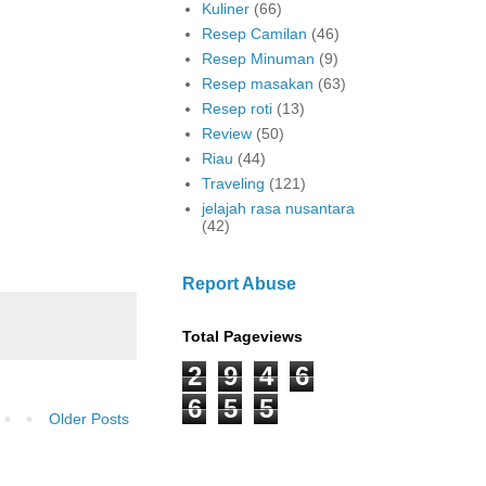
Kuliner
(66)
Resep Camilan
(46)
Resep Minuman
(9)
Resep masakan
(63)
Resep roti
(13)
Review
(50)
Riau
(44)
Traveling
(121)
jelajah rasa nusantara
(42)
Report Abuse
Total Pageviews
2
9
4
6
6
5
5
Older Posts