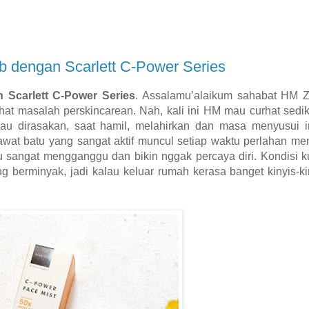
b dengan Scarlett C-Power Series
 Scarlett C-Power Series
.
Assalamu’alaikum sahabat HM Z
t masalah perskincarean. Nah, kali ini HM mau curhat sediki
lau dirasakan, saat hamil, melahirkan dan masa menyusui in
wat batu yang sangat aktif muncul setiap waktu perlahan men
u sangat mengganggu dan bikin nggak percaya diri. Kondisi k
ng berminyak, jadi kalau keluar rumah kerasa banget kinyis-ki