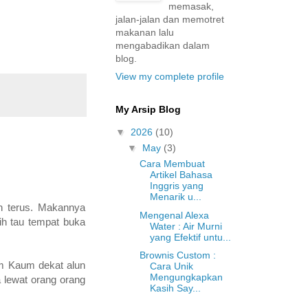
memasak,
jalan-jalan dan memotret
makanan lalu
mengabadikan dalam
blog.
View my complete profile
My Arsip Blog
▼
2026
(10)
▼
May
(3)
Cara Membuat
Artikel Bahasa
Inggris yang
Menarik u...
n terus. Makannya
Mengenal Alexa
ih tau tempat buka
Water : Air Murni
yang Efektif untu...
Brownis Custom :
m Kaum dekat alun
Cara Unik
Mengungkapkan
 lewat orang orang
Kasih Say...