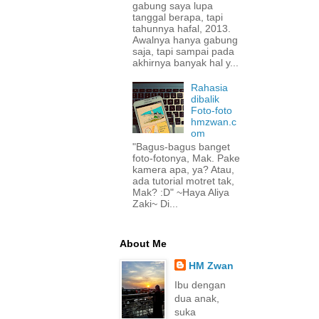
gabung saya lupa
tanggal berapa, tapi
tahunnya hafal, 2013.
Awalnya hanya gabung
saja, tapi sampai pada
akhirnya banyak hal y...
Rahasia
dibalik
Foto-foto
hmzwan.c
om
"Bagus-bagus banget
foto-fotonya, Mak. Pake
kamera apa, ya? Atau,
ada tutorial motret tak,
Mak? :D" ~Haya Aliya
Zaki~ Di...
About Me
HM Zwan
Ibu dengan
dua anak,
suka