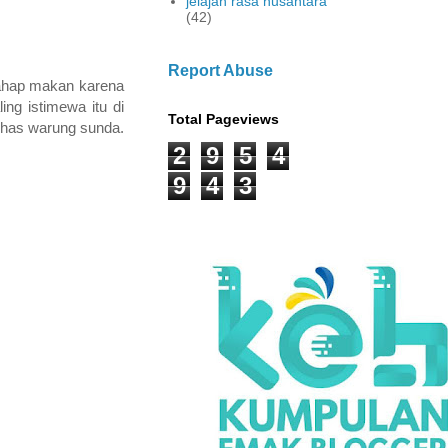
jelajah rasa nusantara
(42)
Report Abuse
lahap makan karena
ng istimewa itu di
Total Pageviews
khas warung sunda.
2
9
5
4
9
4
3