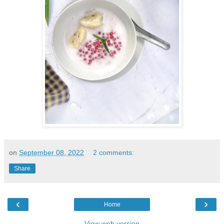
on
September 08, 2022
2 comments:
Share
‹
›
Home
View web version