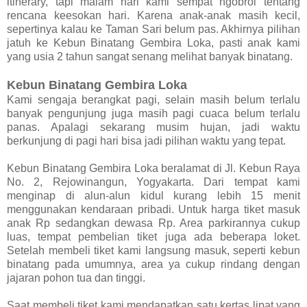
itinerary, tapi malam hari kami sempat ngobrol tentang
rencana keesokan hari. Karena anak-anak masih kecil,
sepertinya kalau ke Taman Sari belum pas. Akhirnya pilihan
jatuh ke Kebun Binatang Gembira Loka, pasti anak kami
yang usia 2 tahun sangat senang melihat banyak binatang.
Kebun Binatang Gembira Loka
Kami sengaja berangkat pagi, selain masih belum terlalu
banyak pengunjung juga masih pagi cuaca belum terlalu
panas. Apalagi sekarang musim hujan, jadi waktu
berkunjung di pagi hari bisa jadi pilihan waktu yang tepat.
Kebun Binatang Gembira Loka beralamat di Jl. Kebun Raya
No. 2, Rejowinangun, Yogyakarta. Dari tempat kami
menginap di alun-alun kidul kurang lebih 15 menit
menggunakan kendaraan pribadi. Untuk harga tiket masuk
anak Rp sedangkan dewasa Rp. Area parkirannya cukup
luas, tempat pembelian tiket juga ada beberapa loket.
Setelah membeli tiket kami langsung masuk, seperti kebun
binatang pada umumnya, area ya cukup rindang dengan
jajaran pohon tua dan tinggi.
Saat membeli tiket kami mendapatkan satu kertas lipat yang