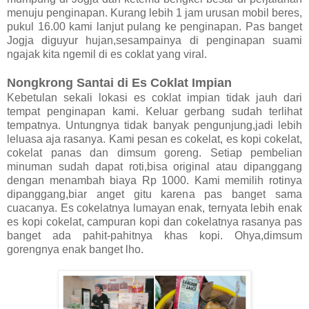
menuju penginapan. Kurang lebih 1 jam urusan mobil beres,
pukul 16.00 kami lanjut pulang ke penginapan. Pas banget
Jogja diguyur hujan,sesampainya di penginapan suami
ngajak kita ngemil di es coklat yang viral.
Nongkrong Santai di Es Coklat Impian
Kebetulan sekali lokasi es coklat impian tidak jauh dari
tempat penginapan kami. Keluar gerbang sudah terlihat
tempatnya. Untungnya tidak banyak pengunjung,jadi lebih
leluasa aja rasanya. Kami pesan es cokelat, es kopi cokelat,
cokelat panas dan dimsum goreng. Setiap pembelian
minuman sudah dapat roti,bisa original atau dipanggang
dengan menambah biaya Rp 1000. Kami memilih rotinya
dipanggang,biar anget gitu karena pas banget sama
cuacanya. Es cokelatnya lumayan enak, ternyata lebih enak
es kopi cokelat, campuran kopi dan cokelatnya rasanya pas
banget ada pahit-pahitnya khas kopi. Ohya,dimsum
gorengnya enak banget lho.