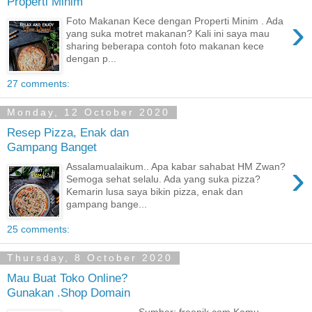
Properti Minim
›
Foto Makanan Kece dengan Properti Minim . Ada
yang suka motret makanan? Kali ini saya mau
sharing beberapa contoh foto makanan kece
dengan p...
27 comments:
Monday, 12 October 2020
Resep Pizza, Enak dan
Gampang Banget
›
Assalamualaikum.. Apa kabar sahabat HM Zwan?
Semoga sehat selalu. Ada yang suka pizza?
Kemarin lusa saya bikin pizza, enak dan
gampang bange...
25 comments:
Thursday, 8 October 2020
Mau Buat Toko Online?
Gunakan .Shop Domain