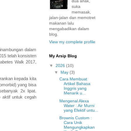
dua anak,
suka
memasak,
jalan-jalan dan memotret
makanan lalu
mengabadikan dalam
blog.
View my complete profile
esinambungan dalam
015 telah konsisten
My Arsip Blog
iabetes Walk 2017,
▼
2026
(10)
▼
May
(3)
arankan kepada kita
Cara Membuat
Artikel Bahasa
omorbid) yang bisa
Inggris yang
ebanyak 2x lipat.
Menarik u...
 aktif untuk cegah
Mengenal Alexa
Water : Air Murni
yang Efektif untu...
Brownis Custom :
Cara Unik
Mengungkapkan