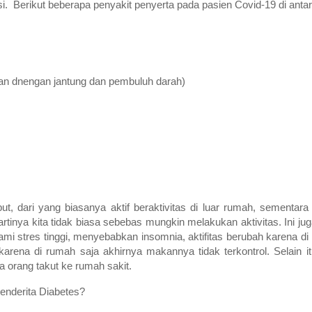
si. Berikut beberapa penyakit penyerta pada pasien Covid-19 di anta
an dnengan jantung dan pembuluh darah)
 dari yang biasanya aktif beraktivitas di luar rumah, sementa
, artinya kita tidak biasa sebebas mungkin melakukan aktivitas. Ini ju
stres tinggi, menyebabkan insomnia, aktifitas berubah karena di r
arena di rumah saja akhirnya makannya tidak terkontrol. Selain it
orang takut ke rumah sakit.
penderita Diabetes?