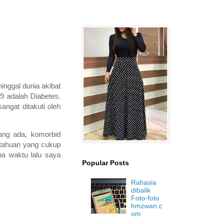
ninggal dunia akibat
19 adalah Diabetes.
angat ditakuti oleh
ang ada, komorbid
etahuan yang cukup
a waktu lalu saya
Popular Posts
Rahasia
dibalik
Foto-foto
hmzwan.c
om