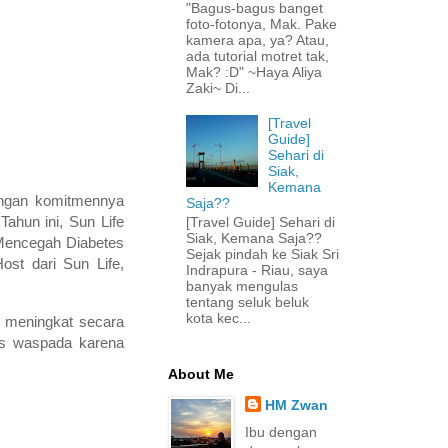
"Bagus-bagus banget
foto-fotonya, Mak. Pake
kamera apa, ya? Atau,
ada tutorial motret tak,
Mak? :D" ~Haya Aliya
Zaki~ Di...
[Travel
Guide]
Sehari di
Siak,
Kemana
dengan komitmennya
Saja??
ahun ini, Sun Life
[Travel Guide] Sehari di
Siak, Kemana Saja??
Mencegah Diabetes
Sejak pindah ke Siak Sri
ost dari Sun Life,
Indrapura - Riau, saya
banyak mengulas
tentang seluk beluk
kota kec...
s meningkat secara
tus waspada karena
About Me
HM Zwan
Ibu dengan