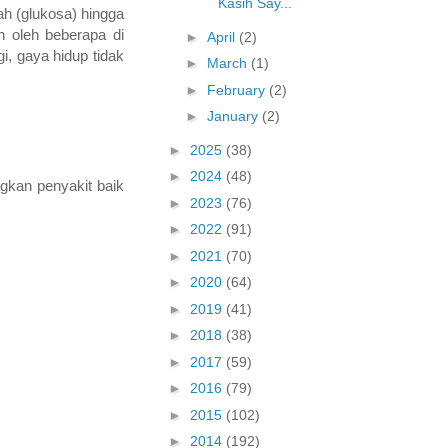
Kasih Say...
ah (glukosa) hingga
an oleh beberapa di
►
April
(2)
i, gaya hidup tidak
►
March
(1)
►
February
(2)
►
January
(2)
►
2025
(38)
►
2024
(48)
gkan penyakit baik
►
2023
(76)
►
2022
(91)
►
2021
(70)
►
2020
(64)
►
2019
(41)
►
2018
(38)
►
2017
(59)
►
2016
(79)
►
2015
(102)
►
2014
(192)