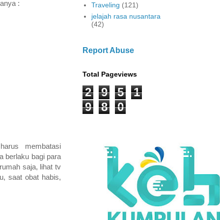
ranya :
Traveling
(121)
jelajah rasa nusantara
(42)
Report Abuse
Total Pageviews
2
9
5
1
9
8
0
ra harus membatasi
ga berlaku bagi para
umah saja, lihat tv
u, saat obat habis,