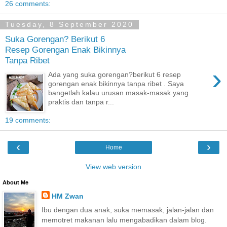
26 comments:
Tuesday, 8 September 2020
Suka Gorengan? Berikut 6
Resep Gorengan Enak Bikinnya
Tanpa Ribet
›
Ada yang suka gorengan?berikut 6 resep
gorengan enak bikinnya tanpa ribet . Saya
bangetlah kalau urusan masak-masak yang
praktis dan tanpa r...
19 comments:
‹
›
Home
View web version
About Me
HM Zwan
Ibu dengan dua anak, suka memasak, jalan-jalan dan
memotret makanan lalu mengabadikan dalam blog.