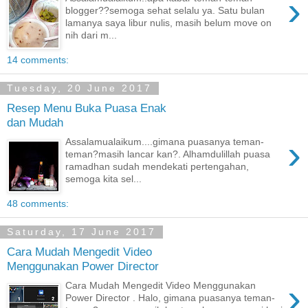
›
blogger??semoga sehat selalu ya. Satu bulan
lamanya saya libur nulis, masih belum move on
nih dari m...
14 comments:
Tuesday, 20 June 2017
Resep Menu Buka Puasa Enak
dan Mudah
›
Assalamualaikum....gimana puasanya teman-
teman?masih lancar kan?. Alhamdulillah puasa
ramadhan sudah mendekati pertengahan,
semoga kita sel...
48 comments:
Saturday, 17 June 2017
Cara Mudah Mengedit Video
Menggunakan Power Director
›
Cara Mudah Mengedit Video Menggunakan
Power Director . Halo, gimana puasanya teman-