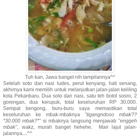
Tuh kan, Jawa banget nih tampilannya^^
Setelah soto dan nasi ludes, perut kenyang, hati senang,
akhirnya kami memilih untuk melanjutkan jalan-jalan keliling
kota Pekanbaru. Dua soto dan nasi, satu teh botol sosro, 2
gorengan, dua kerupuk, total keseluruhan RP 30.000.
Sempat bengong, buru-buru saya memastikan total
keseluruhan ke mbak-mbaknya
"tigangndoso mbak??
*30.000 mbak?*"
si mbaknya langsung menjawab
"enggeh
mbak"
, wakz, murah banget hehehe. Mari lajut jalan-
jalannya....^^