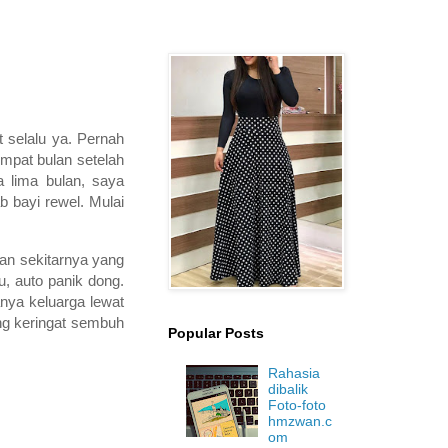
selalu ya. Pernah
Empat bulan setelah
a lima bulan, saya
 bayi rewel. Mulai
dan sekitarnya yang
u, auto panik dong.
anya keluarga lewat
ang keringat sembuh
Popular Posts
Rahasia
dibalik
Foto-foto
hmzwan.c
om