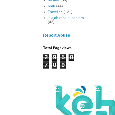
Riau
(44)
Traveling
(121)
jelajah rasa nusantara
(42)
Report Abuse
Total Pageviews
2
9
5
0
7
0
9