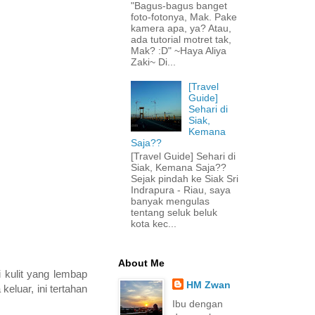
"Bagus-bagus banget
foto-fotonya, Mak. Pake
kamera apa, ya? Atau,
ada tutorial motret tak,
Mak? :D" ~Haya Aliya
Zaki~ Di...
[Travel
Guide]
Sehari di
Siak,
Kemana
Saja??
[Travel Guide] Sehari di
Siak, Kemana Saja??
Sejak pindah ke Siak Sri
Indrapura - Riau, saya
banyak mengulas
tentang seluk beluk
kota kec...
About Me
i kulit yang lembap
HM Zwan
eluar, ini tertahan
Ibu dengan