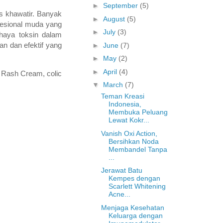
►
September
(5)
s khawatir. Banyak
►
August
(5)
fesional muda yang
►
July
(3)
ahaya toksin dalam
n dan efektif yang
►
June
(7)
►
May
(2)
►
April
(4)
, Rash Cream, colic
▼
March
(7)
Teman Kreasi
Indonesia,
Membuka Peluang
Lewat Kokr...
Vanish Oxi Action,
Bersihkan Noda
Membandel Tanpa
...
Jerawat Batu
Kempes dengan
Scarlett Whitening
Acne...
Menjaga Kesehatan
Keluarga dengan