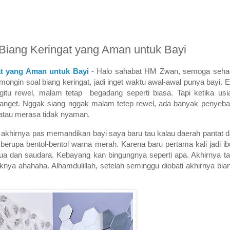
iang Keringat yang Aman untuk Bayi
t yang Aman untuk Bayi
- Halo sahabat HM Zwan, semoga sehat 
ongin soal biang keringat, jadi inget waktu awal-awal punya bayi. 
tu rewel, malam tetap begadang seperti biasa. Tapi ketika usi
 banget. Nggak siang nggak malam tetep rewel, ada banyak penyebab
 atau merasa tidak nyaman.
, akhirnya pas memandikan bayi saya baru tau kalau daerah pantat 
erupa bentol-bentol warna merah. Karena baru pertama kali jadi ib
gtua dan saudara. Kebayang kan bingungnya seperti apa. Akhirnya t
knya ahahaha. Alhamdulillah, setelah seminggu diobati akhirnya bi