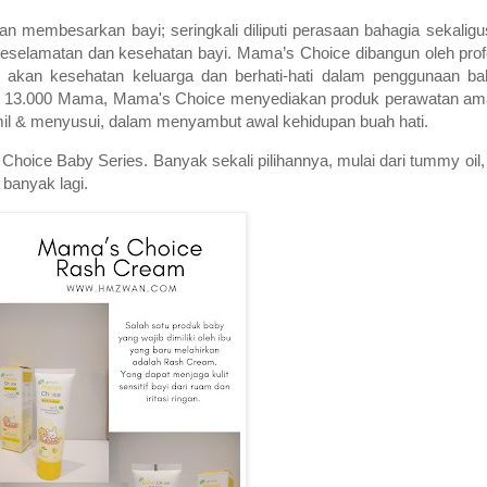
 membesarkan bayi; seringkali diliputi perasaan bahagia sekaligu
 keselamatan dan kesehatan bayi. Mama’s Choice dibangun oleh pro
i akan kesehatan keluarga dan berhati-hati dalam penggunaan b
ari 13.000 Mama, Mama's Choice menyediakan produk perawatan ama
mil & menyusui, dalam menyambut awal kehidupan buah hati.
hoice Baby Series. Banyak sekali pilihannya, mulai dari tummy oil
h banyak lagi.