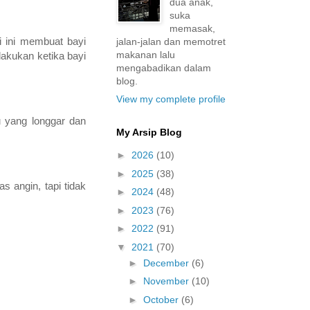
dua anak,
suka
memasak,
 ini membuat bayi
jalan-jalan dan memotret
makanan lalu
lakukan ketika bayi
mengabadikan dalam
blog.
View my complete profile
u yang longgar dan
My Arsip Blog
►
2026
(10)
►
2025
(38)
s angin, tapi tidak
►
2024
(48)
►
2023
(76)
►
2022
(91)
▼
2021
(70)
►
December
(6)
►
November
(10)
►
October
(6)