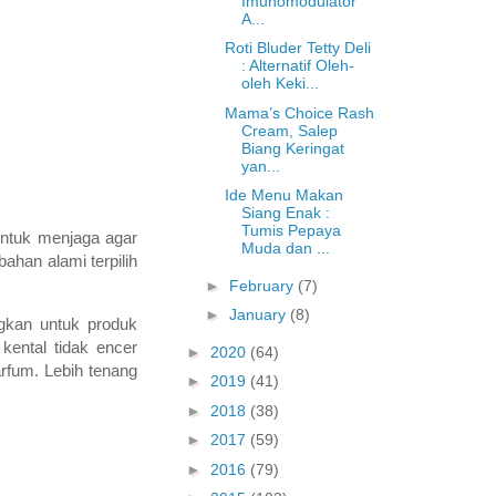
Imunomodulator
A...
Roti Bluder Tetty Deli
: Alternatif Oleh-
oleh Keki...
Mama’s Choice Rash
Cream, Salep
Biang Keringat
yan...
Ide Menu Makan
Siang Enak :
Tumis Pepaya
untuk menjaga agar
Muda dan ...
ahan alami terpilih
►
February
(7)
►
January
(8)
gkan untuk produk
kental tidak encer
►
2020
(64)
rfum. Lebih tenang
►
2019
(41)
►
2018
(38)
►
2017
(59)
►
2016
(79)