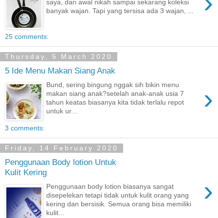
›
saya, dari awal nikah sampai sekarang koleksi
banyak wajan. Tapi yang tersisa ada 3 wajan, ...
25 comments:
Thursday, 5 March 2020
5 Ide Menu Makan Siang Anak
Bund, sering bingung nggak sih bikin menu
›
makan siang anak?setelah anak-anak usia 7
tahun keatas biasanya kita tidak terlalu repot
untuk ur...
3 comments:
Friday, 14 February 2020
Penggunaan Body lotion Untuk
Kulit Kering
›
Penggunaan body lotion biasanya sangat
disepelekan tetapi tidak untuk kulit orang yang
kering dan bersisik. Semua orang bisa memiliki
kulit...