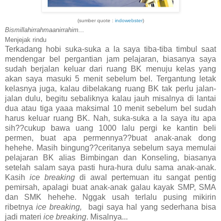
(sumber quote :
indowebster
)
Bismillahirrahmaanirrahim...
Menjejak rindu
Terkadang hobi suka-suka a la saya tiba-tiba timbul saat
mendengar bel pergantian jam pelajaran, biasanya saya
sudah berjalan keluar dari ruang BK menuju kelas yang
akan saya masuki 5 menit sebelum bel. Tergantung letak
kelasnya juga, kalau dibelakang ruang BK tak perlu jalan-
jalan dulu, begitu sebaliknya kalau jauh misalnya di lantai
dua atau tiga yaaa maksimal 10 menit sebelum bel sudah
harus keluar ruang BK. Nah, suka-suka a la saya itu apa
sih??cukup bawa uang 1000 lalu pergi ke kantin beli
permen, buat apa permennya??buat anak-anak dong
hehehe. Masih bingung??ceritanya sebelum saya memulai
pelajaran BK alias Bimbingan dan Konseling, biasanya
setelah salam saya pasti hura-hura dulu sama anak-anak.
Kasih
ice breaking
di awal pertemuan itu sangat pentig
pemirsah, apalagi buat anak-anak galau kayak SMP, SMA
dan SMK hehehe. Nggak usah terlalu pusing mikirin
ribetnya
ice breaking,
bagi saya hal yang sederhana bisa
jadi materi
ice breaking
. Misalnya...