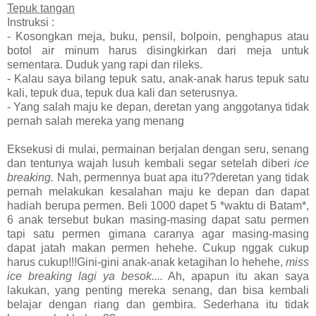
Tepuk tangan
Instruksi :
- Kosongkan meja, buku, pensil, bolpoin, penghapus atau
botol air minum harus disingkirkan dari meja untuk
sementara. Duduk yang rapi dan rileks.
- Kalau saya bilang tepuk satu, anak-anak harus tepuk satu
kali, tepuk dua, tepuk dua kali dan seterusnya.
- Yang salah maju ke depan, deretan yang anggotanya tidak
pernah salah mereka yang menang
Eksekusi di mulai, permainan berjalan dengan seru, senang
dan tentunya wajah lusuh kembali segar setelah diberi
ice
breaking.
Nah, permennya buat apa itu??deretan yang tidak
pernah melakukan kesalahan maju ke depan dan dapat
hadiah berupa permen. Beli 1000 dapet 5 *waktu di Batam*,
6 anak tersebut bukan masing-masing dapat satu permen
tapi satu permen gimana caranya agar masing-masing
dapat jatah makan permen hehehe. Cukup nggak cukup
harus cukup!!!Gini-gini anak-anak ketagihan lo hehehe,
miss
ice breaking lagi ya besok....
Ah, apapun itu akan saya
lakukan, yang penting mereka senang, dan bisa kembali
belajar dengan riang dan gembira. Sederhana itu tidak