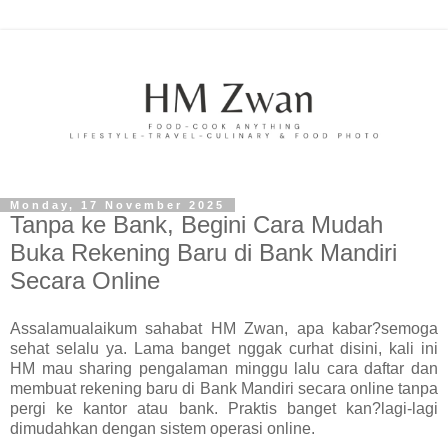
Monday, 17 November 2025
Tanpa ke Bank, Begini Cara Mudah
Buka Rekening Baru di Bank Mandiri
Secara Online
Assalamualaikum sahabat HM Zwan, apa kabar?semoga
sehat selalu ya. Lama banget nggak curhat disini, kali ini
HM mau sharing pengalaman minggu lalu cara daftar dan
membuat rekening baru di Bank Mandiri secara online tanpa
pergi ke kantor atau bank. Praktis banget kan?lagi-lagi
dimudahkan dengan sistem operasi online.