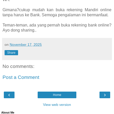
Gimana?cukup mudah kan buka rekening Mandiri online
tanpa harus ke Bank. Semoga pengalaman ini bermanfaat.
Teman-teman, ada yang pernah buka rekening bank online?
Ayo dong sharing..
on
November 17, 2025
Share
No comments:
Post a Comment
‹
›
Home
View web version
About Me