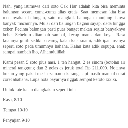
Nah, yang istimewa dari soto Cak Har adalah kita bisa meminta
balungan secara cuma-cuma alias gratis. Saat memesan kita bisa
menanyakan balungan, satu mangkok balungan munjung isinya
banyak macamnya. Mulai dari balungan bagian sayap, dada hingga
ceker. Pecinta balungan pasti puas banget makan segitu banyaknya
hehe. Sebelum ditambah sambal, kecap manis dan koya. Rasa
kuahnya gurih sedikit creamy, kalau kata suami, adik ipar rasanya
seperti soto pada umumnya hahaha. Kalau kata adik sepupu, enak
sampai nambah lho, Alhamdulillah.
Kami pesan 5 soto plus nasi, 1 teh hangat, 2 es sinom (botolan air
mineral tanggung dan 2 gelas es jeruk total Rp 211.000. Notanya
bukan yang pakai mesin zaman sekarang, tapi masih manual corat
coret ahahaha. Lupa nota bayarnya nggak sempat kefoto xixixi.
Untuk rate kalau diangkakan seperti ini :
Rasa, 8/10
Tempat 10/10
Penyajian 9/10