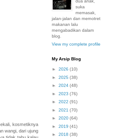
dua anak,
suka
memasak,
jalan-jalan dan memotret
makanan lalu
mengabadikan dalam
blog.
View my complete profile
My Arsip Blog
►
2026
(10)
►
2025
(38)
►
2024
(48)
►
2023
(76)
►
2022
(91)
►
2021
(70)
►
2020
(64)
ekali, kosmetiknya
►
2019
(41)
n wangi, dari ujung
►
2018
(38)
a tidak tahu kalau