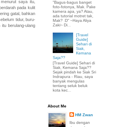
menurut saya itu,
"Bagus-bagus banget
foto-fotonya, Mak. Pake
erdarah pada kulit
kamera apa, ya? Atau,
ering gatal, bahkan
ada tutorial motret tak,
belum tidur, buru-
Mak? :D" ~Haya Aliya
Zaki~ Di...
itu berulang-ulang
[Travel
Guide]
Sehari di
Siak,
Kemana
Saja??
[Travel Guide] Sehari di
Siak, Kemana Saja??
Sejak pindah ke Siak Sri
Indrapura - Riau, saya
banyak mengulas
tentang seluk beluk
kota kec...
About Me
HM Zwan
Ibu dengan