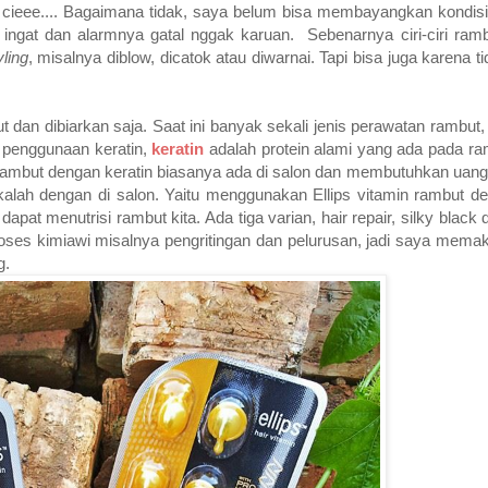
 cieee.... Bagaimana tidak, saya belum bisa membayangkan kondisi
 ingat dan alarmnya gatal nggak karuan. Sebenarnya ciri-ciri ramb
yling
, misalnya diblow, dicatok atau diwarnai. Tapi bisa juga karena 
t dan dibiarkan saja. Saat ini banyak sekali jenis perawatan rambut,
 penggunaan keratin,
keratin
adalah protein alami yang ada pada ra
rambut dengan keratin biasanya ada di salon dan membutuhkan uang
 kalah dengan di salon. Yaitu menggunakan Ellips vitamin rambut d
dapat menutrisi rambut kita. Ada tiga varian, hair repair, silky black
oses kimiawi misalnya pengritingan dan pelurusan, jadi saya memak
g.