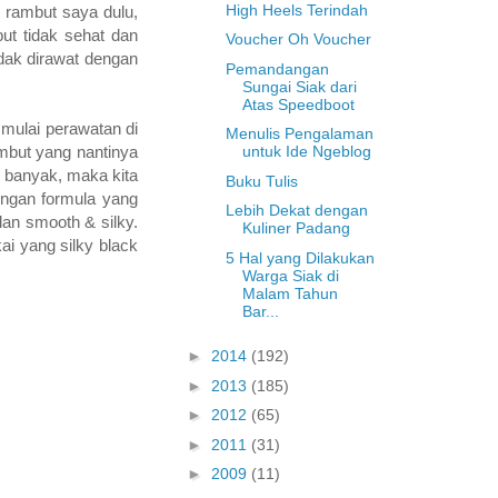
High Heels Terindah
 rambut saya dulu,
ut tidak sehat dan
Voucher Oh Voucher
tidak dirawat dengan
Pemandangan
Sungai Siak dari
Atas Speedboot
 mulai perawatan di
Menulis Pengalaman
untuk Ide Ngeblog
mbut yang nantinya
 banyak, maka kita
Buku Tulis
engan formula yang
Lebih Dekat dengan
 dan smooth & silky.
Kuliner Padang
ai yang silky black
5 Hal yang Dilakukan
Warga Siak di
Malam Tahun
Bar...
►
2014
(192)
►
2013
(185)
►
2012
(65)
►
2011
(31)
►
2009
(11)