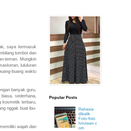
dak, saya termasuk
rbilang tomboi dan
man-teman. Mungkin
askeran, lululuran
a buang-buang waktu
dengan banyak guru.
biasa, sederhana,
Popular Posts
g kosmetik terbaru,
ng nggak buat ibu-
Rahasia
dibalik
Foto-foto
hmzwan.c
 memiliki wajah dan
om