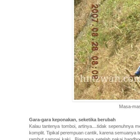
Masa-masa
Gara-gara keponakan, seketika berubah
Kalau tantenya tomboi, artinya....tidak sepenuhnya
komplit. Tipikal perempuan cantik, karena semuanya t
rambut sampai kaki. Biasanya setelah pakai handbod