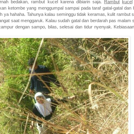
rnah bedakan, rambut kucel karena dibiarin saja.
Rambut
kucel
lkan ketombe yang menggumpal sampai pada taraf gatal-gatal dan b
h ya hahaha. Tahunya kalau seminggu tidak keramas, kulit rambut s
angat saat menggaruk. Kalau sudah gatal dan berdarah pas malam se
campur dengan sampo, bilas, selesai dan tidur nyenyak. Kebiasaan 