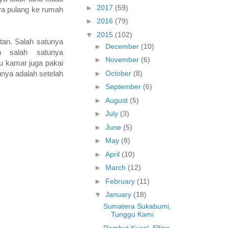
►
2017
(59)
aya pulang ke rumah
►
2016
(79)
▼
2015
(102)
tan. Salah satunya
►
December
(10)
 salah satunya
►
November
(6)
u kamar juga pakai
►
October
(8)
unya adalah setelah
►
September
(6)
►
August
(5)
►
July
(3)
►
June
(5)
►
May
(8)
►
April
(10)
►
March
(12)
►
February
(11)
▼
January
(18)
Sumatera Sukabumi,
Tunggu Kami
Rambut Kucel, Ellips