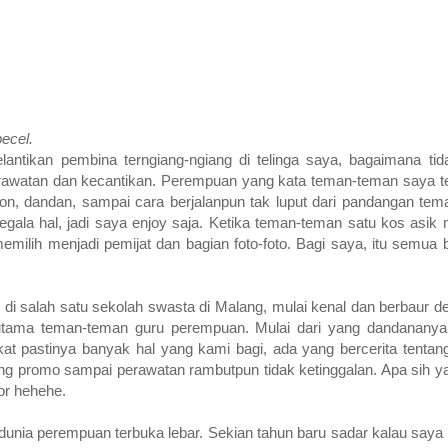
pecel.
ntikan pembina terngiang-ngiang di telinga saya, bagaimana ti
rawatan dan kecantikan. Perempuan yang kata teman-teman saya te
ion, dandan, sampai cara berjalanpun tak luput dari pandangan te
ala hal, jadi saya enjoy saja. Ketika teman-teman satu kos asik m
a memilih menjadi pemijat dan bagian foto-foto. Bagi saya, itu semu
 di salah satu sekolah swasta di Malang, mulai kenal dan berbaur 
utama teman-teman guru perempuan. Mulai dari yang dandananya 
kat pastinya banyak hal yang kami bagi, ada yang bercerita tentan
ng promo sampai perawatan rambutpun tidak ketinggalan. Apa sih ya
tor hehehe.
dunia perempuan terbuka lebar. Sekian tahun baru sadar kalau saya