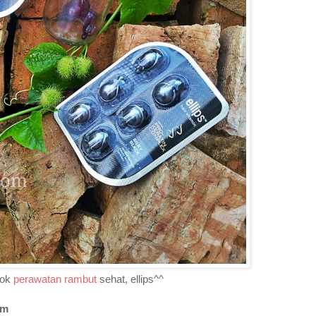
tok
perawatan rambut
sehat, ellips^^
am