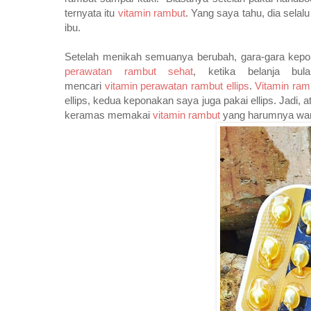
ternyata itu
vitamin
rambut
. Yang saya tahu, dia selal
ibu.
Setelah menikah semuanya berubah, gara-gara kepon
perawatan
rambut
sehat
, ketika belanja b
mencari
vitamin
perawatan
rambut
ellips
.
Vitamin
ram
ellips, kedua keponakan saya juga pakai ellips. Jadi,
keramas memakai
vitamin
rambut
yang harumnya wang