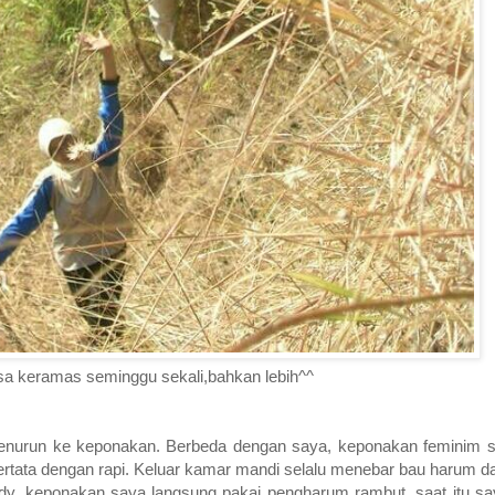
 keramas seminggu sekali,bahkan lebih^^
 menurun ke keponakan. Berbeda dengan saya, keponakan feminim s
ertata dengan rapi. Keluar kamar mandi selalu menebar bau harum da
y, keponakan saya langsung pakai pengharum rambut, saat itu say