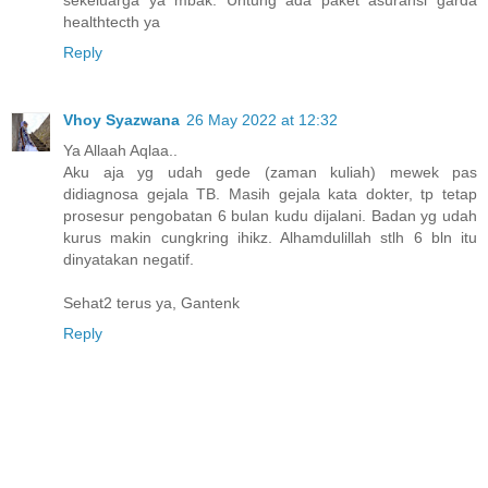
sekeluarga ya mbak. Untung ada paket asuransi garda
healthtecth ya
Reply
Vhoy Syazwana
26 May 2022 at 12:32
Ya Allaah Aqlaa..
Aku aja yg udah gede (zaman kuliah) mewek pas
didiagnosa gejala TB. Masih gejala kata dokter, tp tetap
prosesur pengobatan 6 bulan kudu dijalani. Badan yg udah
kurus makin cungkring ihikz. Alhamdulillah stlh 6 bln itu
dinyatakan negatif.
Sehat2 terus ya, Gantenk
Reply