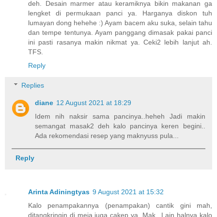
deh. Desain marmer atau keramiknya bikin makanan ga
lengket di permukaan panci ya. Harganya diskon tuh
lumayan dong hehehe :) Ayam bacem aku suka, selain tahu
dan tempe tentunya. Ayam panggang dimasak pakai panci
ini pasti rasanya makin nikmat ya. Ceki2 lebih lanjut ah.
TFS.
Reply
Replies
diane
12 August 2021 at 18:29
Idem nih naksir sama pancinya..heheh Jadi makin
semangat masak2 deh kalo pancinya keren begini..
Ada rekomendasi resep yang maknyuss pula...
Reply
Arinta Adiningtyas
9 August 2021 at 15:32
Kalo penampakannya (penampakan) cantik gini mah,
ditangkringin di meja juga cakep ya, Mak.. Lain halnya kalo