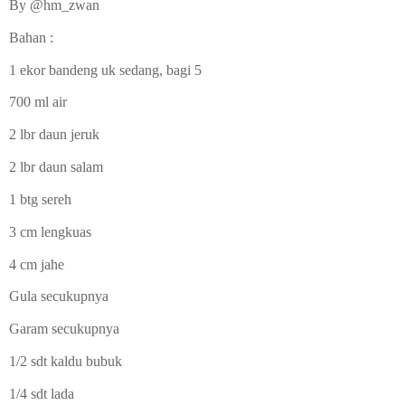
By @hm_zwan
Bahan :
1 ekor bandeng uk sedang, bagi 5
700 ml air
2 lbr daun jeruk
2 lbr daun salam
1 btg sereh
3 cm lengkuas
4 cm jahe
Gula secukupnya
Garam secukupnya
1/2 sdt kaldu bubuk
1/4 sdt lada