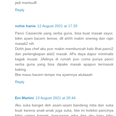
jadi mantuulll
Reply
nchie hanie
12 August 2021 at 17:20
Panci Casserole yang serba guna, bisa buat masak sayur,
bikin ayam bacem temoe, dll ahhh makin sneneg dan rajin
masak2 nih.
Duhh jiwa chef aku pun makin membuncah kalo lihat panci2
dan perlengkapan alat2 masak. APa daya dapur minimalis
kagak muaat. JAdinya di rumah pun cuma punya panci
serba guna yang bisa dipake masak apapun termasuk
baking .
Btw mauu bacem tempe ma ayamnya atulaaah.
Reply
Eni Martini
13 August 2021 at 20:44
Aku suka banget deh asam-asam bandeng mba dan suka
buat karena anak-anak juga suka, btw ini koleksi pancinya
bikin upeng banget. bagusssss mba dan aku baru tahu