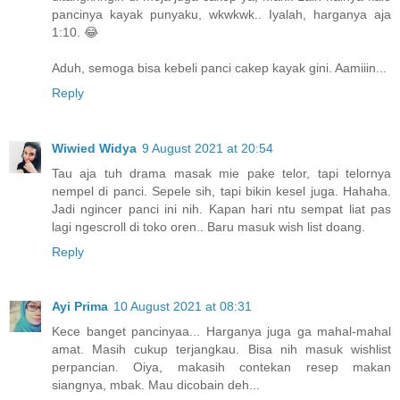
pancinya kayak punyaku, wkwkwk.. Iyalah, harganya aja
1:10. 😂
Aduh, semoga bisa kebeli panci cakep kayak gini. Aamiiin...
Reply
Wiwied Widya
9 August 2021 at 20:54
Tau aja tuh drama masak mie pake telor, tapi telornya
nempel di panci. Sepele sih, tapi bikin kesel juga. Hahaha.
Jadi ngincer panci ini nih. Kapan hari ntu sempat liat pas
lagi ngescroll di toko oren.. Baru masuk wish list doang.
Reply
Ayi Prima
10 August 2021 at 08:31
Kece banget pancinyaa... Harganya juga ga mahal-mahal
amat. Masih cukup terjangkau. Bisa nih masuk wishlist
perpancian. Oiya, makasih contekan resep makan
siangnya, mbak. Mau dicobain deh...