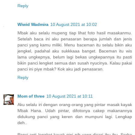
Reply
Wiwid Wadmira
10 August 2021 at 10:02
Mbak aku selalu mupeng tiap lihat foto hasil masakanmu.
Setelah baca ini aku penasaran berapa jumlah dan jenis
panci yang kamu miliki. Menu baceman itu selalu bikin aku
jengkel, padahal aku sukkkaaa banget. Baceman itu wis
lama ungkepnya, belum lagi bekas ungkepannya itu pasti
bikin panci lengket semua dan susah nyucinya. Kalau pakai
panci ini piye mbak? Kok aku jadi penasaran.
Reply
Mom of three
10 August 2021 at 10:11
Aku selalu iri dengan orang-orang yang pintar masak kayak
Mbak Hana. Udah pintar, difotonya cakep makanannya
didukung panci yang keren dan mumpuni lagi. Lengkap
deh..
Panci anti lengket kayak gini nih yang dicari ibu-ibu .Serba