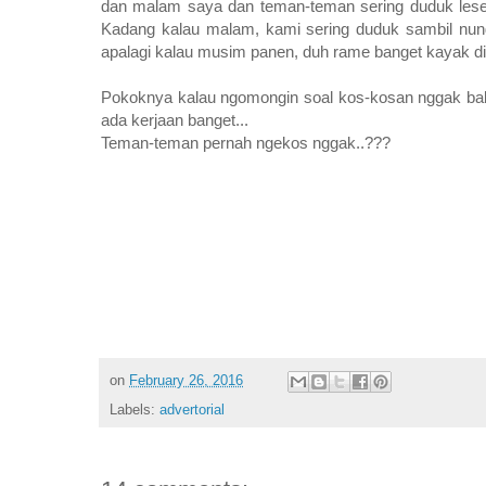
dan malam saya dan teman-teman sering duduk leseh
Kadang kalau malam, kami sering duduk sambil nung
apalagi kalau musim panen, duh rame banget kayak d
Pokoknya kalau ngomongin soal kos-kosan nggak baka
ada kerjaan banget...
Teman-teman pernah ngekos nggak..???
on
February 26, 2016
Labels:
advertorial