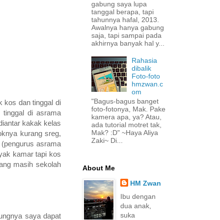
gabung saya lupa
tanggal berapa, tapi
tahunnya hafal, 2013.
Awalnya hanya gabung
saja, tapi sampai pada
akhirnya banyak hal y...
Rahasia
dibalik
Foto-foto
hmzwan.c
om
"Bagus-bagus banget
 kos dan tinggal di
foto-fotonya, Mak. Pake
 tinggal di asrama
kamera apa, ya? Atau,
diantar kakak kelas
ada tutorial motret tak,
Mak? :D" ~Haya Aliya
oknya kurang sreg,
Zaki~ Di...
s (pengurus asrama
yak kamar tapi kos
ang masih sekolah
About Me
HM Zwan
Ibu dengan
dua anak,
suka
tungnya saya dapat