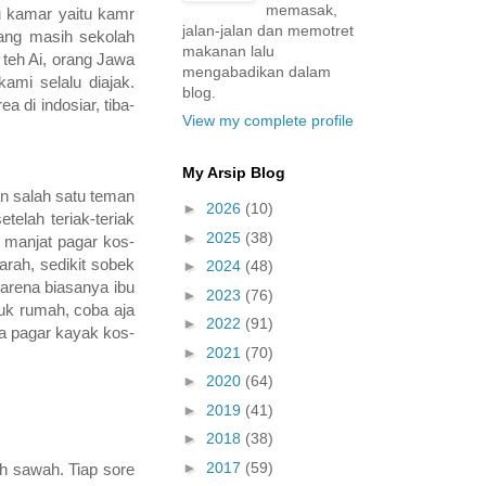
memasak,
u kamar yaitu kamr
jalan-jalan dan memotret
yang masih sekolah
makanan lalu
teh Ai, orang Jawa
mengabadikan dalam
ami selalu diajak.
blog.
 di indosiar, tiba-
View my complete profile
My Arsip Blog
an salah satu teman
►
2026
(10)
telah teriak-teriak
►
2025
(38)
 manjat pagar kos-
rah, sedikit sobek
►
2024
(48)
arena biasanya ibu
►
2023
(76)
uk rumah, coba aja
►
2022
(91)
da pagar kayak kos-
►
2021
(70)
►
2020
(64)
►
2019
(41)
►
2018
(38)
►
2017
(59)
h sawah. Tiap sore