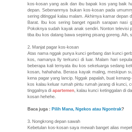
kos-kosan yang asik dan ibu bapak kos yang baik h
depan. Sebenanrnya bukan kos-kosan pada umumnya t
sering ditinggal kalau malam. Akhirnya kamar depan 
Barat. Ibu kos sering banget ngasih sarapan nasi g
Pokoknya sudah kayak anak sendiri. Nonton televisi p
tiba ibu kos datang bawa sepiring pisang goreng. Aih, 
2. Manjat pagar kos-kosan
Atas nama nggak punya kunci gerbang dan kunci gerba
kos, namanya Ily terkunci di luar. Malam hari sepulan
beberapa kali ternyata ibu kos sekeluarga sedang k
kosan, hahahaha. Berasa kayak maling, meskipun suk
kena pagar yang lancip. Nggak papalah, buat kenang
kos kalau keluar rumah pintu rumah jarang di kunci,
tinggalnya di
apartemen
, kalau kunci ketinggalan di
kosan hehehe.
Baca juga :
Pilih Mana, Ngekos atau Ngontrak
?
3. Nongkrong depan sawah
Kebetulan kos-kosan saya mewah banget alias mepet