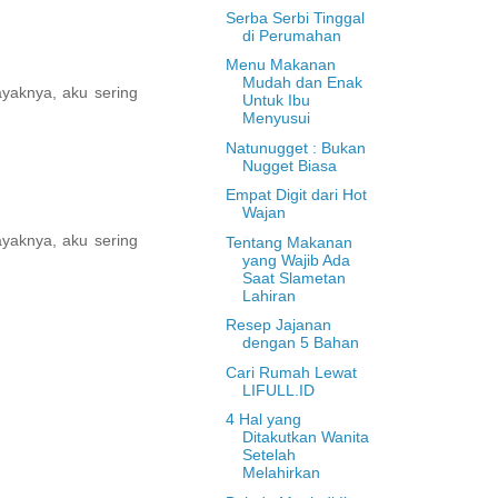
Serba Serbi Tinggal
di Perumahan
Menu Makanan
Mudah dan Enak
yaknya, aku sering
Untuk Ibu
Menyusui
Natunugget : Bukan
Nugget Biasa
Empat Digit dari Hot
Wajan
yaknya, aku sering
Tentang Makanan
yang Wajib Ada
Saat Slametan
Lahiran
Resep Jajanan
dengan 5 Bahan
Cari Rumah Lewat
LIFULL.ID
4 Hal yang
Ditakutkan Wanita
Setelah
Melahirkan