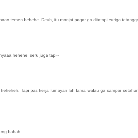
aan temen hehehe. Deuh, itu manjat pagar ga ditatapi curiga tetangga 
yaaa hehehe, seru juga tapi~
 heheheh. Tapi pas kerja lumayan lah lama walau ga sampai setahun
teng hahah