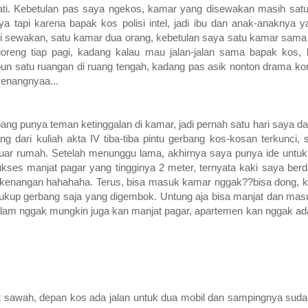
ati. Kebetulan pas saya ngekos, kamar yang disewakan masih sat
api karena bapak kos polisi intel, jadi ibu dan anak-anaknya 
di sewakan, satu kamar dua orang, kebetulan saya satu kamar sama 
oreng tiap pagi, kadang kalau mau jalan-jalan sama bapak kos, k
un satu ruangan di ruang tengah, kadang pas asik nonton drama korea
senangnyaa...
ng punya teman ketinggalan di kamar, jadi pernah satu hari saya d
g dari kuliah akta IV tiba-tiba pintu gerbang kos-kosan terkunci, se
eluar rumah. Setelah menunggu lama, akhirnya saya punya ide untuk
ses manjat pagar yang tingginya 2 meter, ternyata kaki saya berda
-kenangan hahahaha. Terus, bisa masuk kamar nggak??bisa dong, k
 cukup gerbang saja yang digembok. Untung aja bisa manjat dan mas
 dalam nggak mungkin juga kan manjat pagar, apartemen kan nggak a
 sawah, depan kos ada jalan untuk dua mobil dan sampingnya suda