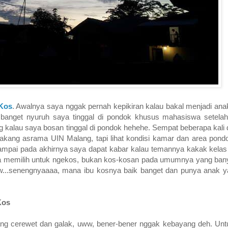
 Kos
. Awalnya saya nggak pernah kepikiran kalau bakal menjadi anak
banget nyuruh saya tinggal di pondok khusus mahasiswa setelah
 kalau saya bosan tinggal di pondok hehehe. Sempat beberapa kali 
lakang asrama UIN Malang, tapi lihat kondisi kamar dan area pond
 Sampai pada akhirnya saya dapat kabar kalau temannya kakak kela
aya memilih untuk ngekos, bukan kos-kosan pada umumnya yang ban
...senengnyaaaa, mana ibu kosnya baik banget dan punya anak y
Ko
s
ng cerewet dan galak, uww, bener-bener nggak kebayang deh. Un