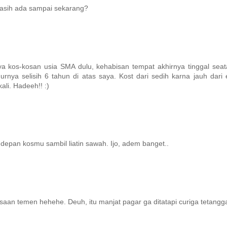
asih ada sampai sekarang?
aya kos-kosan usia SMA dulu, kehabisan tempat akhirnya tinggal se
nya selisih 6 tahun di atas saya. Kost dari sedih karna jauh dar
li. Hadeeh!! :)
depan kosmu sambil liatin sawah. Ijo, adem banget..
aan temen hehehe. Deuh, itu manjat pagar ga ditatapi curiga tetangga 