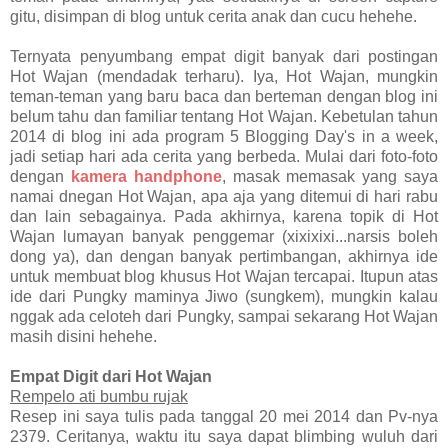
gitu, disimpan di blog untuk cerita anak dan cucu hehehe.
Ternyata penyumbang empat digit banyak dari postingan
Hot Wajan (mendadak terharu). Iya, Hot Wajan, mungkin
teman-teman yang baru baca dan berteman dengan blog ini
belum tahu dan familiar tentang Hot Wajan. Kebetulan tahun
2014 di blog ini ada program 5 Blogging Day's in a week,
jadi setiap hari ada cerita yang berbeda. Mulai dari foto-foto
dengan
kamera handphone
, masak memasak yang saya
namai dnegan Hot Wajan, apa aja yang ditemui di hari rabu
dan lain sebagainya. Pada akhirnya, karena topik di Hot
Wajan lumayan banyak penggemar (xixixixi...narsis boleh
dong ya), dan dengan banyak pertimbangan, akhirnya ide
untuk membuat blog khusus Hot Wajan tercapai. Itupun atas
ide dari Pungky maminya Jiwo (sungkem), mungkin kalau
nggak ada celoteh dari Pungky, sampai sekarang Hot Wajan
masih disini hehehe.
Empat Digit dari Hot Wajan
Rempelo ati bumbu rujak
Resep ini saya tulis pada tanggal 20 mei 2014 dan Pv-nya
2379. Ceritanya, waktu itu saya dapat blimbing wuluh dari