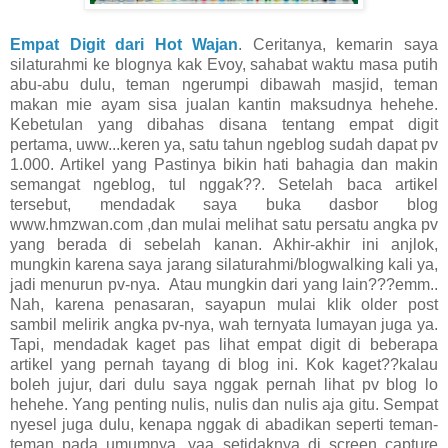
Empat Digit dari Hot Wajan
. Ceritanya, kemarin saya
silaturahmi ke blognya kak Evoy, sahabat waktu masa putih
abu-abu dulu, teman ngerumpi dibawah masjid, teman
makan mie ayam sisa jualan kantin maksudnya hehehe.
Kebetulan yang dibahas disana tentang empat digit
pertama, uww...keren ya, satu tahun ngeblog sudah dapat pv
1.000. Artikel yang Pastinya bikin hati bahagia dan makin
semangat ngeblog, tul nggak??. Setelah baca artikel
tersebut, mendadak saya buka dasbor blog
www.hmzwan.com ,dan mulai melihat satu persatu angka pv
yang berada di sebelah kanan. Akhir-akhir ini anjlok,
mungkin karena saya jarang silaturahmi/blogwalking kali ya,
jadi menurun pv-nya. Atau mungkin dari yang lain???emm..
Nah, karena penasaran, sayapun mulai klik older post
sambil melirik angka pv-nya, wah ternyata lumayan juga ya.
Tapi, mendadak kaget pas lihat empat digit di beberapa
artikel yang pernah tayang di blog ini. Kok kaget??kalau
boleh jujur, dari dulu saya nggak pernah lihat pv blog lo
hehehe. Yang penting nulis, nulis dan nulis aja gitu. Sempat
nyesel juga dulu, kenapa nggak di abadikan seperti teman-
teman pada umumnya, yaa setidaknya di screen capture