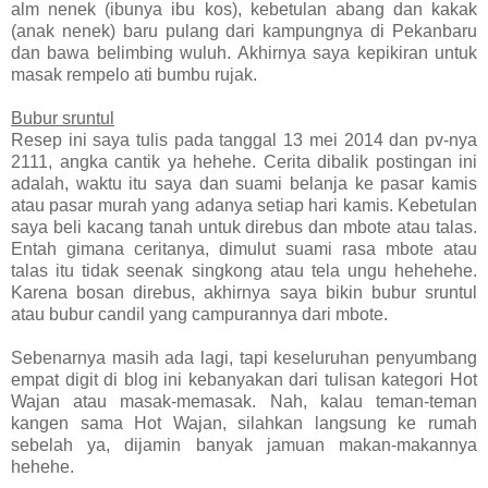
alm nenek (ibunya ibu kos), kebetulan abang dan kakak
(anak nenek) baru pulang dari kampungnya di Pekanbaru
dan bawa belimbing wuluh. Akhirnya saya kepikiran untuk
masak rempelo ati bumbu rujak.
Bubur sruntul
Resep ini saya tulis pada tanggal 13 mei 2014 dan pv-nya
2111, angka cantik ya hehehe. Cerita dibalik postingan ini
adalah, waktu itu saya dan suami belanja ke pasar kamis
atau pasar murah yang adanya setiap hari kamis. Kebetulan
saya beli kacang tanah untuk direbus dan mbote atau talas.
Entah gimana ceritanya, dimulut suami rasa mbote atau
talas itu tidak seenak singkong atau tela ungu hehehehe.
Karena bosan direbus, akhirnya saya bikin bubur sruntul
atau bubur candil yang campurannya dari mbote.
Sebenarnya masih ada lagi, tapi keseluruhan penyumbang
empat digit di blog ini kebanyakan dari tulisan kategori Hot
Wajan atau masak-memasak. Nah, kalau teman-teman
kangen sama Hot Wajan, silahkan langsung ke rumah
sebelah ya, dijamin banyak jamuan makan-makannya
hehehe.