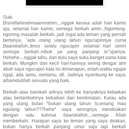
Siak.
Bismillahirrahmaanirrahim....
nggak kerasa udah hari kamis
aja, selamat hari kamis, semoga berkah amin...Ngomong-
ngomng masalah berkah, jadi ingat ada teman yang pernah
bertanya,
"ada orang ulang tahun ngucapinnya cuma
Baarokalloh..terus selalu ngucapin selamat hari senin
semoga berkah..mbok ya yang panjang to"
ujarnya
.
Hehehe....nggak tahu, dari dulu saya suka banget sama kata
berkah. Mungkin dari kecil hari-harinya sering dengar alm
abah saya ngucapin kata ini dimanapun, entah waktu ngajar
ngaji, ada tamu, mertamu, dll. Jadinya nyambung ke saya,
alhamdulillah
sesuatu yang baik.
Berkah atau barokah artinya lebih ke banyaknya kebaikan
atau bertambahnya kebaikan dan kenikmatan. Kalau ada
yang ulang bulan *bukan ulang tahun lo,emang mau
ngulang tahun???hehe* saya seringnya mendoakan
dengan satu kalimat
baarokalloh....
semoga Allah
memberkahi. Harapan saya ke teman yang saya doakan,
bukan hanya berkah panjang umur saja tapi berkah