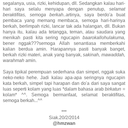
segalanya, usia, rizki, kehidupan, dll. Sedangkan kalau hari-
hari saya selalu menyapa dengan penutup,
selamat
beraktifitas, semoga berkah..
artinya, saya berdo'a buat
pembaca yang memang membaca, semoga hari-harinya
berkah, berlimpah rizki, lancar tak ada halangan, dll. Bukan
hanya itu, kalau ada tetangga, teman, atau saudara yang
menikah pasti kita sering ngucapin
baarokallohulakuma,
bener nggak???semoga Allah senantiasa memberkahi
kalian berdua amin. Harapannya pasti banyak banget,
berkah rizki materi, anak yang banyak,
sakinah, mawaddah,
warahmah
amin.
Saya tipikal perempuan sederhana dan simpel, nggak suka
neko-neko hehe. Jadi kalau apa-apa seringnya ngucapin
kata berkah, simpel tapi harapan dan do'a dari saya sangat
luas seperti kolam yang luas *dalam bahasa arab
birkatun
=
kolam* ^^. Semoga bermanfaat, selamat beraktifitas,
semoga berkah...^^
***
Siak.20/2/2014
@hmzwan