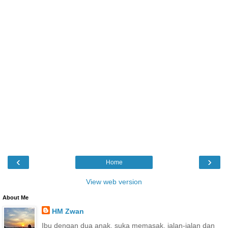
‹
›
Home
View web version
About Me
HM Zwan
Ibu dengan dua anak, suka memasak, jalan-jalan dan