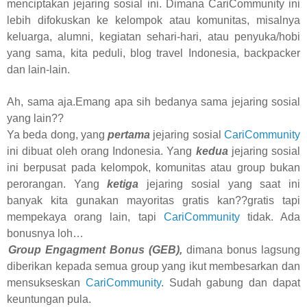
menciptakan jejaring sosial ini. Dimana CariCommunity ini
lebih difokuskan ke kelompok atau komunitas, misalnya
keluarga, alumni, kegiatan sehari-hari, atau penyuka/hobi
yang sama, kita peduli, blog travel Indonesia, backpacker
dan lain-lain.
Ah, sama aja.Emang apa sih bedanya sama jejaring sosial
yang lain??
Ya beda dong, yang
pertama
jejaring sosial
CariCommunity
ini dibuat oleh orang Indonesia. Yang
kedua
jejaring sosial
ini berpusat pada kelompok, komunitas atau group bukan
perorangan. Yang
ketiga
jejaring sosial yang saat ini
banyak kita gunakan mayoritas gratis kan??gratis tapi
mempekaya orang lain, tapi
CariCommunity
tidak. Ada
bonusnya loh…
1
Group Engagment Bonus (GEB),
dimana bonus lagsung
diberikan kepada semua group yang ikut membesarkan dan
mensukseskan
CariCommunity
. Sudah gabung dan dapat
keuntungan pula.