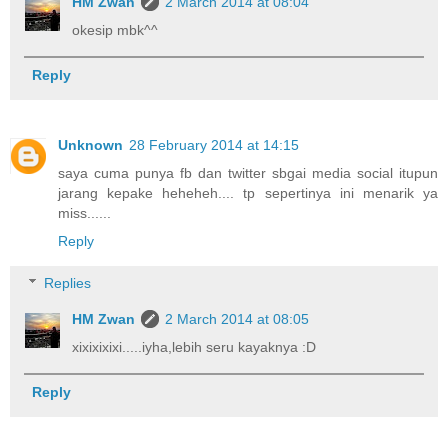
HM Zwan
2 March 2014 at 08:04
okesip mbk^^
Reply
Unknown
28 February 2014 at 14:15
saya cuma punya fb dan twitter sbgai media social itupun
jarang kepake heheheh.... tp sepertinya ini menarik ya
miss......
Reply
Replies
HM Zwan
2 March 2014 at 08:05
xixixixixi.....iyha,lebih seru kayaknya :D
Reply