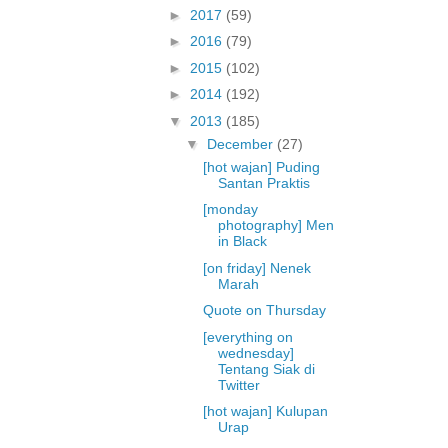
►
2017
(59)
►
2016
(79)
►
2015
(102)
►
2014
(192)
▼
2013
(185)
▼
December
(27)
[hot wajan] Puding
Santan Praktis
[monday
photography] Men
in Black
[on friday] Nenek
Marah
Quote on Thursday
[everything on
wednesday]
Tentang Siak di
Twitter
[hot wajan] Kulupan
Urap