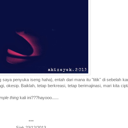
saya penyuka iseng haha), entah dari mana itu "titik" di sebelah kan
lagi, okesip. Baiklah, tetap berkreasi, tetap berimajinasi, mari kita c
imple thing
kali ini???hayooo......
***
Siak,23/12/2013