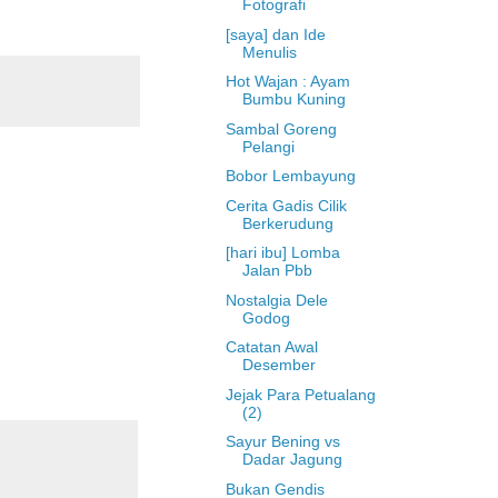
Fotografi
[saya] dan Ide
Menulis
Hot Wajan : Ayam
Bumbu Kuning
Sambal Goreng
Pelangi
Bobor Lembayung
Cerita Gadis Cilik
Berkerudung
[hari ibu] Lomba
Jalan Pbb
Nostalgia Dele
Godog
Catatan Awal
Desember
Jejak Para Petualang
(2)
Sayur Bening vs
Dadar Jagung
Bukan Gendis