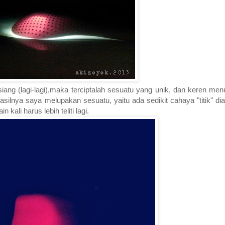
iang (lagi-lagi),maka terciptalah sesuatu yang unik, dan keren men
t hasilnya saya melupakan sesuatu, yaitu ada sedikit cahaya "titik" 
ali harus lebih teliti lagi.