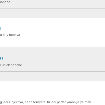
hahaha
8
us euy fotonya
38
k uniek hehehe
jadi Objeknya, eeeh ternyata itu jadi pertanyaannya ya mak...