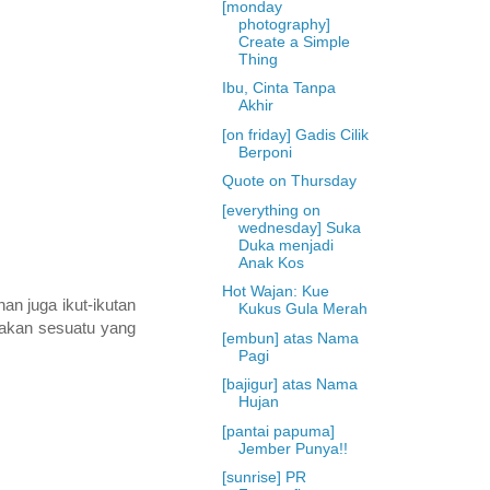
[monday
photography]
Create a Simple
Thing
Ibu, Cinta Tanpa
Akhir
[on friday] Gadis Cilik
Berponi
Quote on Thursday
[everything on
wednesday] Suka
Duka menjadi
Anak Kos
Hot Wajan: Kue
an juga ikut-ikutan
Kukus Gula Merah
iptakan sesuatu yang
[embun] atas Nama
Pagi
[bajigur] atas Nama
Hujan
[pantai papuma]
Jember Punya!!
[sunrise] PR