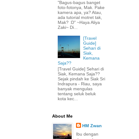
"Bagus-bagus banget
foto-fotonya, Mak. Pake
kamera apa, ya? Atau,
ada tutorial motret tak,
Mak? :D" ~Haya Aliya
Zaki~ Di...
[Travel
Guide]
Sehari di
Siak,
Kemana
Saja??
[Travel Guide] Sehari di
Siak, Kemana Saja??
Sejak pindah ke Siak Sri
Indrapura - Riau, saya
banyak mengulas
tentang seluk beluk
kota kec...
About Me
HM Zwan
Ibu dengan