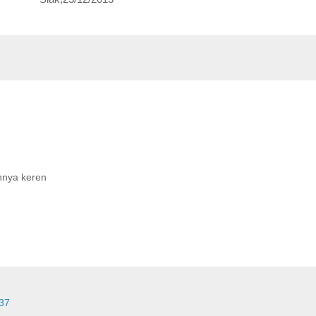
nnya keren
37