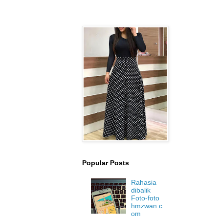
Popular Posts
Rahasia
dibalik
Foto-foto
hmzwan.c
om