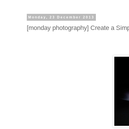
Monday, 23 December 2013
[monday photography] Create a Simp