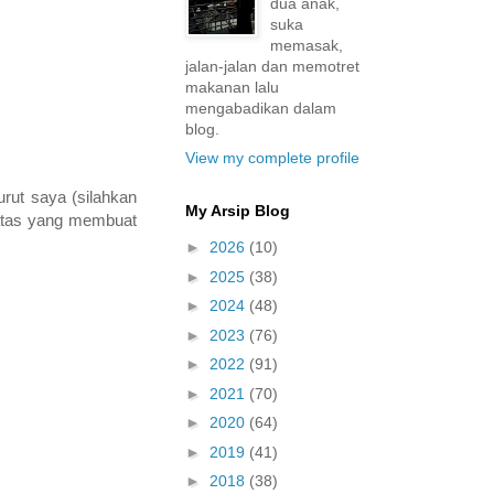
dua anak,
suka
memasak,
jalan-jalan dan memotret
makanan lalu
mengabadikan dalam
blog.
View my complete profile
urut saya (silahkan
My Arsip Blog
diatas yang membuat
►
2026
(10)
►
2025
(38)
►
2024
(48)
►
2023
(76)
►
2022
(91)
►
2021
(70)
►
2020
(64)
►
2019
(41)
►
2018
(38)