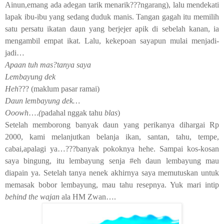
Ainun,emang ada adegan tarik menarik???ngarang), lalu mendekati
lapak ibu-ibu yang sedang duduk manis. Tangan gagah itu memilih
satu persatu ikatan daun yang berjejer apik di sebelah kanan, ia
mengambil empat ikat. Lalu, kekepoan sayapun mulai menjadi-
jadi…
Apaan tuh mas?tanya saya
Lembayung dek
Heh
??? (maklum pasar ramai)
Daun lembayung dek…
Ooowh
….
(
padahal nggak tahu
blas
)
Setelah memborong banyak daun yang perikanya dihargai Rp
2000, kami melanjutkan belanja ikan, santan, tahu, tempe,
cabai,apalagi ya…???banyak pokoknya hehe. Sampai kos-kosan
saya bingung, itu lembayung senja #eh daun lembayung mau
diapain ya. Setelah tanya nenek akhirnya saya memutuskan untuk
memasak bobor lembayung, mau tahu resepnya. Yuk mari intip
behind the wajan
ala HM Zwan….