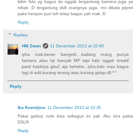
bikin foto yg bagus itu nggak tergantung kamera juga ya
mbak :D tergantung skill orangnya juga, mo dikata jepret
pake henpon pun toh tetep bagus yah mak :D
Reply
Replies
HM Zwan
11 December 2013 at 10:40
iyha mak,bener bangettt....kadang orang punya
kamera atau hp banyak MP tapi kalo nggak kreatif
pasti hasilnya gitu2 aja hehehe...iyha,kalo mau bagus
lagi di edit,kurang terang atau kurang gelap dll ^^
Reply
Ika Koentjoro
11 December 2013 at 10:35
Pakai galaxy note bisa sebagus ini yak. Aku kira pakai
DSLR
Reply