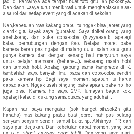
jadi di kamarnya ada tempat buat foto gitu lah pokoknya.
Dan dann....saya turut menikmati untuk menghabiskan sisa-
sisa rol dari setiap event yang di adakan di sekolah.
Nah,kebetulan mas kakang prabu itu nggak bisa jepret yang
ciamik gitu kayak saya (gubraks). Saya tipikal orang yang
aneh,iseng, dan suka coba-coba (hiyyyaaaa!!), apalagi
kalau berhubungan dengan foto. Belajar motret pake
kamera keren pas ngajar di malang dulu, salah satu guru
punya kamera dan dengan senang hati menyuruh saya
untuk belajar memotret (hehehe...), sekarang masih hobi
dan tambah hobi. Apalagi gabung sama kampretos di K,
tambahlah saya banyak ilmu, baca dan coba-coba sendiri
pakai kamera hp. Bagi saya, moment apapun itu harus
dabadiakan. Nggak usah bingung pake apaan, pake hp lho
juga bisa. Kamera hp saya 2MP, lumayan bagus kok,
apalagi kalau di dukung sama cuaca yang aduhai...
Kapan hari saya mengajari (sok banget sih,sok2n gitu
hahaha) mas kakang prabu buat jepret, nah pas pulang
senyam senyum sendiri sambil buka hp. Akhirnya, PR dari
saya pun derjakan. Dan kebetulan dapat moment yang pas
untuk di
shoot
,
anyway...good job!!!
. Dan yang saya ajari,