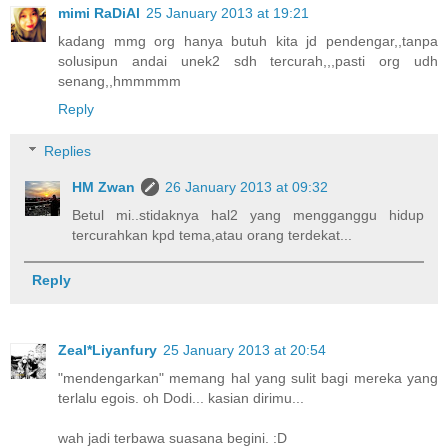
mimi RaDiAl
25 January 2013 at 19:21
kadang mmg org hanya butuh kita jd pendengar,,tanpa
solusipun andai unek2 sdh tercurah,,,pasti org udh
senang,,hmmmmm
Reply
Replies
HM Zwan
26 January 2013 at 09:32
Betul mi..stidaknya hal2 yang mengganggu hidup
tercurahkan kpd tema,atau orang terdekat...
Reply
Zeal*Liyanfury
25 January 2013 at 20:54
"mendengarkan" memang hal yang sulit bagi mereka yang
terlalu egois. oh Dodi... kasian dirimu...
wah jadi terbawa suasana begini. :D