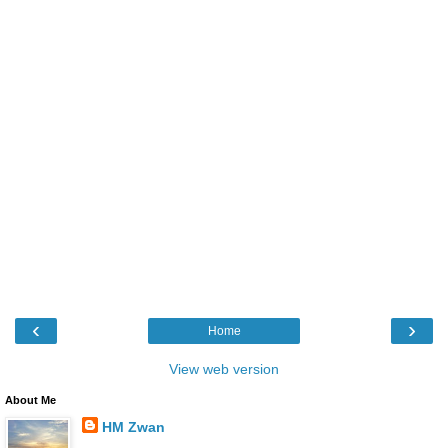
‹
›
Home
View web version
About Me
HM Zwan