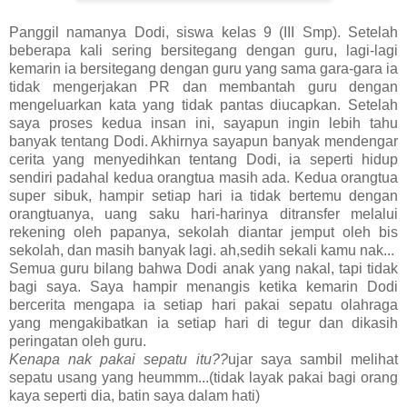
Panggil namanya Dodi, siswa kelas 9 (III Smp). Setelah
beberapa kali sering bersitegang dengan guru, lagi-lagi
kemarin ia bersitegang dengan guru yang sama gara-gara ia
tidak mengerjakan PR dan membantah guru dengan
mengeluarkan kata yang tidak pantas diucapkan. Setelah
saya proses kedua insan ini, sayapun ingin lebih tahu
banyak tentang Dodi. Akhirnya sayapun banyak mendengar
cerita yang menyedihkan tentang Dodi, ia seperti hidup
sendiri padahal kedua orangtua masih ada. Kedua orangtua
super sibuk, hampir setiap hari ia tidak bertemu dengan
orangtuanya, uang saku hari-harinya ditransfer melalui
rekening oleh papanya, sekolah diantar jemput oleh bis
sekolah, dan masih banyak lagi. ah,sedih sekali kamu nak...
Semua guru bilang bahwa Dodi anak yang nakal, tapi tidak
bagi saya. Saya hampir menangis ketika kemarin Dodi
bercerita mengapa ia setiap hari pakai sepatu olahraga
yang mengakibatkan ia setiap hari di tegur dan dikasih
peringatan oleh guru.
Kenapa nak pakai sepatu itu??
ujar saya sambil melihat
sepatu usang yang heummm...(tidak layak pakai bagi orang
kaya seperti dia, batin saya dalam hati)