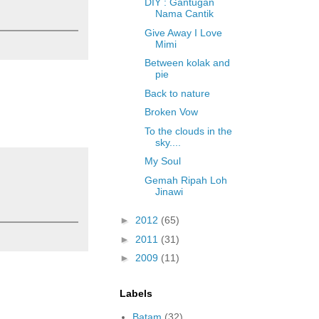
DIY : Gantugan
Nama Cantik
Give Away I Love
Mimi
Between kolak and
pie
Back to nature
Broken Vow
To the clouds in the
sky....
My Soul
Gemah Ripah Loh
Jinawi
►
2012
(65)
►
2011
(31)
►
2009
(11)
Labels
Batam
(32)