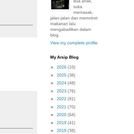
dua anak,
suka
memasak,
jalan-jalan dan memotret
makanan lalu
mengabadikan dalam
blog.
View my complete profile
My Arsip Blog
►
2026
(10)
►
2025
(38)
►
2024
(48)
►
2023
(76)
►
2022
(91)
►
2021
(70)
►
2020
(64)
►
2019
(41)
►
2018
(38)