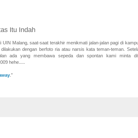
as Itu Indah
 di UIN Malang, saat-saat terakhir menikmati jalan-jalan pagi di ka
k dilakukan dengan berfoto ria atau narsis kata teman-teman. Setel
lan ada yang membawa sepeda dan spontan kami minta difot
2009 hehe.....
eaway
.”