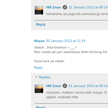
HM Zwan
31 January 2013 at 09:14
hahahaha,,iya juga sih,namanya jg narsis
Reply
Mayya
30 January 2013 at 12:19
Jiaaah...bisa-bisanya >___<
Ntar malah jari-jari sepedanya lebih kinclong loh
Good luck ya mbak!
Reply
Replies
HM Zwan
31 January 2013 at 09:14
xixixixixix..maklum narsis mbk mayya :D
yippiiiii..makasih mbk
Reply