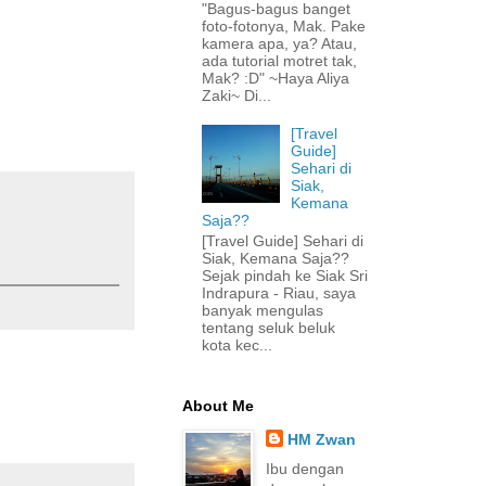
"Bagus-bagus banget
foto-fotonya, Mak. Pake
kamera apa, ya? Atau,
ada tutorial motret tak,
Mak? :D" ~Haya Aliya
Zaki~ Di...
[Travel
Guide]
Sehari di
Siak,
Kemana
Saja??
[Travel Guide] Sehari di
Siak, Kemana Saja??
Sejak pindah ke Siak Sri
Indrapura - Riau, saya
banyak mengulas
tentang seluk beluk
kota kec...
About Me
HM Zwan
Ibu dengan