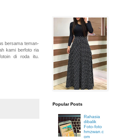
mpus bersama teman-
ah kami berfoto ria
oin di roda itu.
Popular Posts
Rahasia
dibalik
Foto-foto
hmzwan.c
om