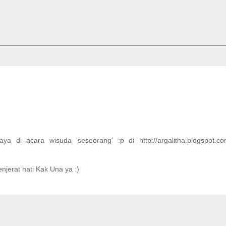
aya di acara wisuda 'seseorang' :p di http://argalitha.blogspot.co
jerat hati Kak Una ya :)