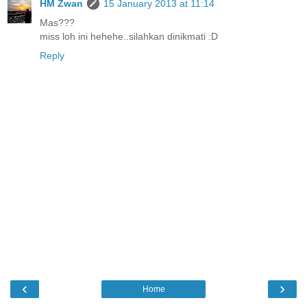
HM Zwan
15 January 2013 at 11:14
Mas???
miss loh ini hehehe..silahkan dinikmati :D
Reply
‹
›
Home