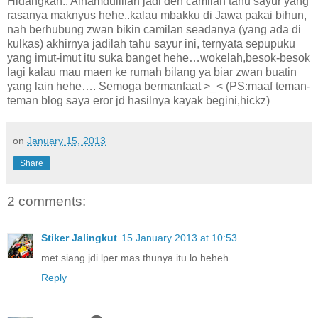
Hidangkan.. Alhamdulillah jadi deh camilan tahu sayur yang
rasanya maknyus hehe..kalau mbakku di Jawa pakai bihun,
nah berhubung zwan bikin camilan seadanya (yang ada di
kulkas) akhirnya jadilah tahu sayur ini, ternyata sepupuku
yang imut-imut itu suka banget hehe…wokelah,besok-besok
lagi kalau mau maen ke rumah bilang ya biar zwan buatin
yang lain hehe…. Semoga bermanfaat >_< (PS:maaf teman-
teman blog saya eror jd hasilnya kayak begini,hickz)
on
January 15, 2013
Share
2 comments:
Stiker Jalingkut
15 January 2013 at 10:53
met siang jdi lper mas thunya itu lo heheh
Reply