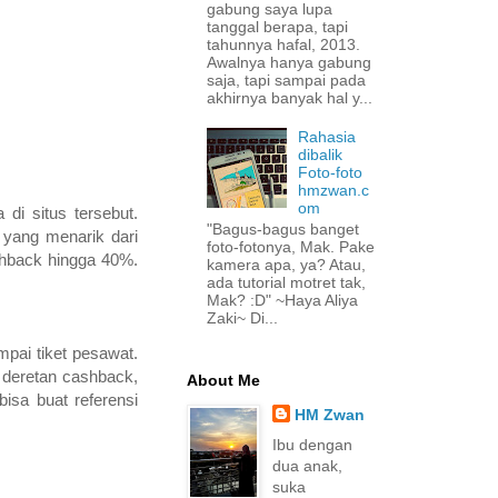
gabung saya lupa
tanggal berapa, tapi
tahunnya hafal, 2013.
Awalnya hanya gabung
saja, tapi sampai pada
akhirnya banyak hal y...
Rahasia
dibalik
Foto-foto
hmzwan.c
om
di situs tersebut.
"Bagus-bagus banget
 yang menarik dari
foto-fotonya, Mak. Pake
shback hingga 40%.
kamera apa, ya? Atau,
ada tutorial motret tak,
Mak? :D" ~Haya Aliya
Zaki~ Di...
pai tiket pesawat.
u deretan cashback,
About Me
isa buat referensi
HM Zwan
Ibu dengan
dua anak,
suka