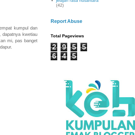
jelajah rasa nusantara
(42)
Report Abuse
sempat kumpul dan
, dapatnya kwetiau
Total Pageviews
kan mi, pas banget
2
9
5
5
 dapur.
6
4
5