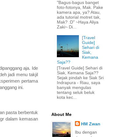
"Bagus-bagus banget
foto-fotonya, Mak. Pake
kamera apa, ya? Atau,
ada tutorial motret tak,
Mak? :D" ~Haya Aliya
Zaki~ Di...
[Travel
Guide]
Sehari di
Siak,
Kemana
Saja??
[Travel Guide] Sehari di
dipanggang aja. Ide
Siak, Kemana Saja??
deh jadi menu takjil
Sejak pindah ke Siak Sri
ksperimen pertama
Indrapura - Riau, saya
panggang ini.
banyak mengulas
tentang seluk beluk
kota kec...
kan pasta berbentuk
About Me
50gr dalam kemasan
HM Zwan
Ibu dengan