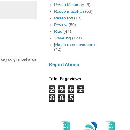
Resep Minuman
(9)
Resep masakan
(63)
Resep roti
(13)
Review
(50)
Riau
(44)
Traveling
(121)
jelajah rasa nusantara
(42)
kayak gini bakalan
Report Abuse
Total Pageviews
2
9
5
2
8
8
5