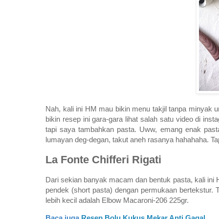
Nah, kali ini HM mau bikin menu takjil tanpa minyak 
bikin resep ini gara-gara lihat salah satu video di in
tapi saya tambahkan pasta. Uww, emang enak pasta
lumayan deg-degan, takut aneh rasanya hahahaha. Tapi
La Fonte Chifferi Rigati
Dari sekian banyak macam dan bentuk pasta, kali ini 
pendek (short pasta) dengan permukaan bertekstur. 
lebih kecil adalah Elbow Macaroni-206 225gr.
Baca juga
Resep Bolu Kukus Mekar Anti Gagal