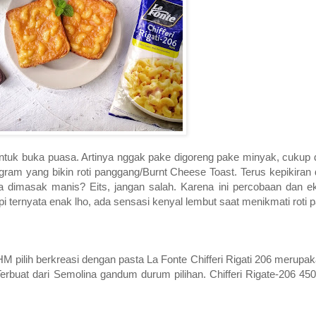
untuk buka puasa. Artinya nggak pake digoreng pake minyak, cukup 
stagram yang bikin roti panggang/Burnt Cheese Toast. Terus kepikiran 
 dimasak manis? Eits, jangan salah. Karena ini percobaan dan e
 ternyata enak lho, ada sensasi kenyal lembut saat menikmati roti 
HM pilih berkreasi dengan pasta La Fonte Chifferi Rigati 206 merupa
Terbuat dari Semolina gandum durum pilihan. Chifferi Rigate-206 4