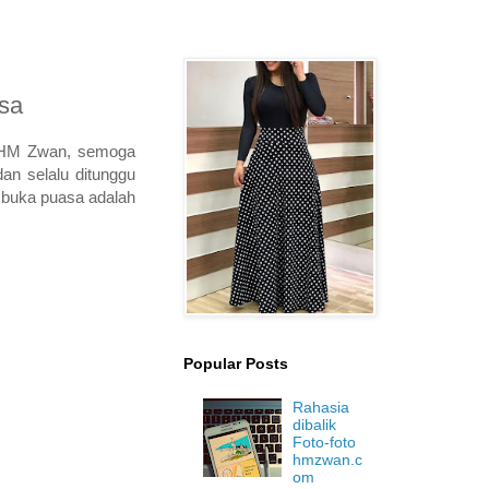
asa
 HM Zwan, semoga
an selalu ditunggu
 buka puasa adalah
Popular Posts
Rahasia
dibalik
Foto-foto
hmzwan.c
om