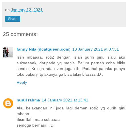
on
January 12, 2021
Share
25 comments:
fanny Nila (dcatqueen.com)
13 January 2021 at 07:51
Issh mbaaaa, roti2 dengan isian gurih gini, slalu aku
sukaaaaak, daripada yg manis. Belum pernah coba bikin
sendiri, Krn ga ada oven juga sih. Padahal papaku punya
toko bakery, tp akunya ga bisa bikin blassss :D .
Reply
nurul rahma
14 January 2021 at 13:41
Aku belakangan ini juga lagi demen roti2 yg gurih gini
mbaaa
Bismillah, mau cobaaaa
semoga berhasilll :D