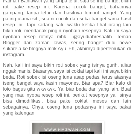
Fatmah Bahlawan yang tanpa telur, saja sering banget bikin
roti pake resep ini. Karena cocok banget, bahannya
gampang, tanpa telur dan hasilnya lembut banget. Yang
paling utama sih, suami cocok dan suka banget sama hasil
resep ini. Tapi kadang satu waktu ketika lihat orang lain
bikin roti, mendadak pingin nyobain resepnya. Kali ini saya
nyobain resep rotinya mbk @ayudiahrespatih. Teman
Blogger dari zaman lawas, sering banget dulu bewe
sukarela ke blognya mbk Ayu. Eh, akhirnya dipertemukan di
instagram.
Nah, kali ini saya bikin roti sobek yang isinya gurih, alias
nggak manis. Biasanya saya isi coklat tapi kali ini saya bikin
beda. Roti sobek isi oseng tuna asap pedas, terus atasnya
iseng banget saya kasih mayones. Biar apa? Biar kalo di
foto bagus gitu wkwkwk. Ya, biar beda dari yang lain. Buat
yang mau nyoba resep roti ini, berikut resepnya ya. Isinya
bisa dimodifikasi, bisa pake coklat, meses dan lain
sebagainya. Ohya, oseng tuna pedasnya ini saya pakai
yang kalengan.