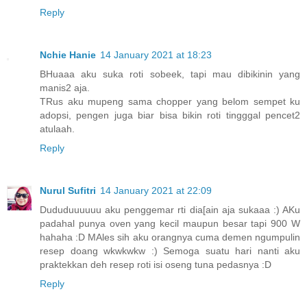
Reply
Nchie Hanie
14 January 2021 at 18:23
BHuaaa aku suka roti sobeek, tapi mau dibikinin yang
manis2 aja.
TRus aku mupeng sama chopper yang belom sempet ku
adopsi, pengen juga biar bisa bikin roti tingggal pencet2
atulaah.
Reply
Nurul Sufitri
14 January 2021 at 22:09
Dududuuuuuu aku penggemar rti dia[ain aja sukaaa :) AKu
padahal punya oven yang kecil maupun besar tapi 900 W
hahaha :D MAles sih aku orangnya cuma demen ngumpulin
resep doang wkwkwkw :) Semoga suatu hari nanti aku
praktekkan deh resep roti isi oseng tuna pedasnya :D
Reply