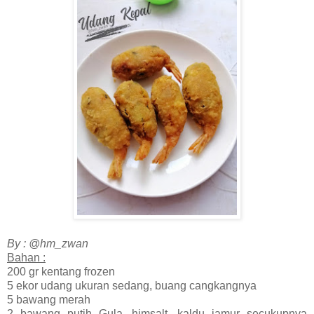
By : @hm_zwan
Bahan :
200 gr kentang frozen
5 ekor udang ukuran sedang, buang cangkangnya
5 bawang merah
2 bawang putih Gula, himsalt, kaldu jamur secukupnya