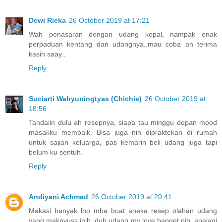
Dewi Rieka
26 October 2019 at 17:21
Wah penasaran dengan udang kepal, nampak enak
perpaduan kentang dan udangnya..mau coba ah terima
kasih saay..
Reply
Suciarti Wahyuningtyas (Chichie)
26 October 2019 at
18:56
Tandaiin dulu ah resepnya, siapa tau minggu depan mood
masakku membaik. Bisa juga nih dipraktekan di rumah
untuk sajian keluarga, pas kemarin beli udang juga tapi
belum ku sentuh.
Reply
Andiyani Achmad
26 October 2019 at 20:41
Makasi banyak lho mba buat aneka resep olahan udang
yang maknyuss inih, duh udang my love banget nih, apalagi