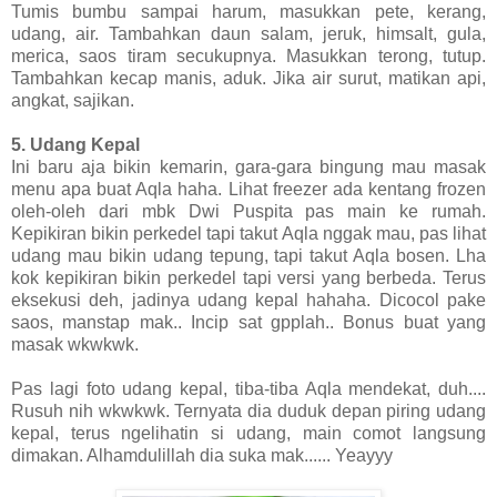
Tumis bumbu sampai harum, masukkan pete, kerang,
udang, air. Tambahkan daun salam, jeruk, himsalt, gula,
merica, saos tiram secukupnya. Masukkan terong, tutup.
Tambahkan kecap manis, aduk. Jika air surut, matikan api,
angkat, sajikan.
5. Udang Kepal
Ini baru aja bikin kemarin, gara-gara bingung mau masak
menu apa buat Aqla haha. Lihat freezer ada kentang frozen
oleh-oleh dari mbk Dwi Puspita pas main ke rumah.
Kepikiran bikin perkedel tapi takut Aqla nggak mau, pas lihat
udang mau bikin udang tepung, tapi takut Aqla bosen. Lha
kok kepikiran bikin perkedel tapi versi yang berbeda. Terus
eksekusi deh, jadinya udang kepal hahaha. Dicocol pake
saos, manstap mak.. Incip sat gpplah.. Bonus buat yang
masak wkwkwk.
Pas lagi foto udang kepal, tiba-tiba Aqla mendekat, duh....
Rusuh nih wkwkwk. Ternyata dia duduk depan piring udang
kepal, terus ngelihatin si udang, main comot langsung
dimakan. Alhamdulillah dia suka mak...... Yeayyy