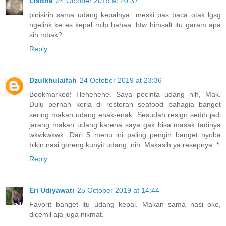
Lisdha
24 October 2019 at 20:37
pinisirin sama udang kepalnya...meski pas baca otak lgsg
ngelink ke es kepal milp hahaa. btw himsalt itu garam apa
sih mbak?
Reply
Dzulkhulaifah
24 October 2019 at 23:36
Bookmarked! Hehehehe. Saya pecinta udang nih, Mak.
Dulu pernah kerja di restoran seafood bahagia banget
sering makan udang enak-enak. Sesudah resign sedih jadi
jarang makan udang karena saya gak bisa masak tadinya
wkwkwkwk. Dari 5 menu ini paling pengin banget nyoba
bikin nasi goreng kunyit udang, nih. Makasih ya resepnya :*
Reply
Eri Udiyawati
25 October 2019 at 14:44
Favorit banget itu udang kepal. Makan sama nasi oke,
dicemil aja juga nikmat.