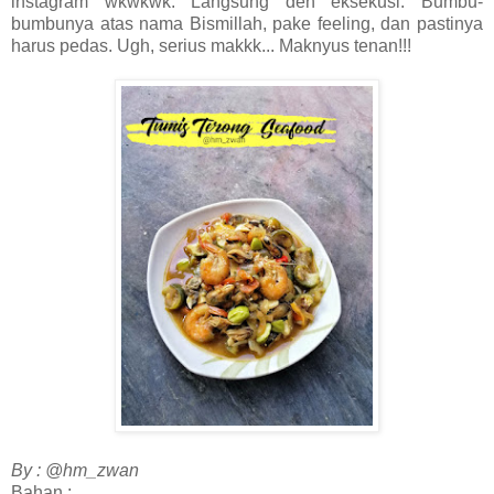
instagram wkwkwk. Langsung deh eksekusi. Bumbu-
bumbunya atas nama Bismillah, pake feeling, dan pastinya
harus pedas. Ugh, serius makkk... Maknyus tenan!!!
By : @hm_zwan
Bahan :