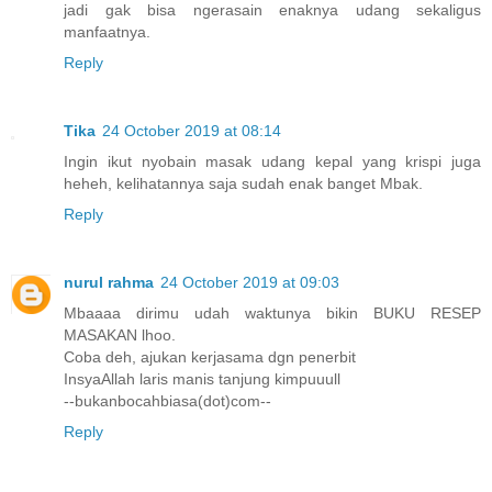
jadi gak bisa ngerasain enaknya udang sekaligus
manfaatnya.
Reply
Tika
24 October 2019 at 08:14
Ingin ikut nyobain masak udang kepal yang krispi juga
heheh, kelihatannya saja sudah enak banget Mbak.
Reply
nurul rahma
24 October 2019 at 09:03
Mbaaaa dirimu udah waktunya bikin BUKU RESEP
MASAKAN lhoo.
Coba deh, ajukan kerjasama dgn penerbit
InsyaAllah laris manis tanjung kimpuuull
--bukanbocahbiasa(dot)com--
Reply