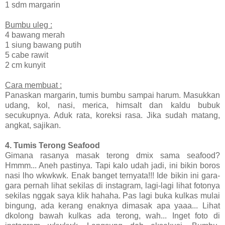
1 sdm margarin
Bumbu uleg :
4 bawang merah
1 siung bawang putih
5 cabe rawit
2 cm kunyit
Cara membuat :
Panaskan margarin, tumis bumbu sampai harum. Masukkan
udang, kol, nasi, merica, himsalt dan kaldu bubuk
secukupnya. Aduk rata, koreksi rasa. Jika sudah matang,
angkat, sajikan.
4. Tumis Terong Seafood
Gimana rasanya masak terong dmix sama seafood?
Hmmm... Aneh pastinya. Tapi kalo udah jadi, ini bikin boros
nasi lho wkwkwk. Enak banget ternyata!!! Ide bikin ini gara-
gara pernah lihat sekilas di instagram, lagi-lagi lihat fotonya
sekilas nggak saya klik hahaha. Pas lagi buka kulkas mulai
bingung, ada kerang enaknya dimasak apa yaaa... Lihat
dkolong bawah kulkas ada terong, wah... Inget foto di