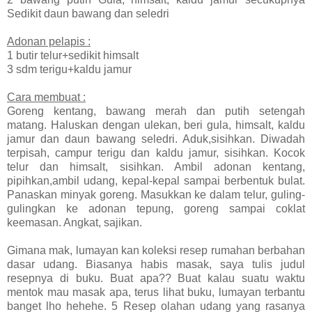
Sedikit daun bawang dan seledri
Adonan pelapis :
1 butir telur+sedikit himsalt
3 sdm terigu+kaldu jamur
Cara membuat :
Goreng kentang, bawang merah dan putih setengah
matang. Haluskan dengan ulekan, beri gula, himsalt, kaldu
jamur dan daun bawang seledri. Aduk,sisihkan. Diwadah
terpisah, campur terigu dan kaldu jamur, sisihkan. Kocok
telur dan himsalt, sisihkan. Ambil adonan kentang,
pipihkan,ambil udang, kepal-kepal sampai berbentuk bulat.
Panaskan minyak goreng. Masukkan ke dalam telur, guling-
gulingkan ke adonan tepung, goreng sampai coklat
keemasan. Angkat, sajikan.
Gimana mak, lumayan kan koleksi resep rumahan berbahan
dasar udang. Biasanya habis masak, saya tulis judul
resepnya di buku. Buat apa?? Buat kalau suatu waktu
mentok mau masak apa, terus lihat buku, lumayan terbantu
banget lho hehehe. 5 Resep olahan udang yang rasanya