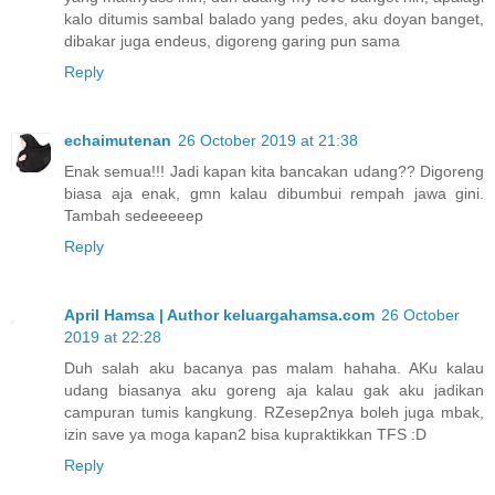
kalo ditumis sambal balado yang pedes, aku doyan banget,
dibakar juga endeus, digoreng garing pun sama
Reply
echaimutenan
26 October 2019 at 21:38
Enak semua!!! Jadi kapan kita bancakan udang?? Digoreng
biasa aja enak, gmn kalau dibumbui rempah jawa gini.
Tambah sedeeeeep
Reply
April Hamsa | Author keluargahamsa.com
26 October
2019 at 22:28
Duh salah aku bacanya pas malam hahaha. AKu kalau
udang biasanya aku goreng aja kalau gak aku jadikan
campuran tumis kangkung. RZesep2nya boleh juga mbak,
izin save ya moga kapan2 bisa kupraktikkan TFS :D
Reply