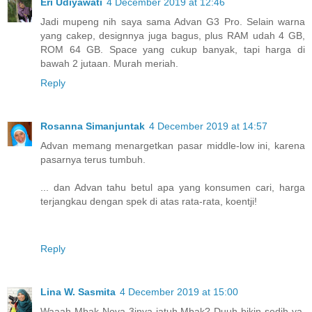
Eri Udiyawati
4 December 2019 at 12:46
Jadi mupeng nih saya sama Advan G3 Pro. Selain warna
yang cakep, designnya juga bagus, plus RAM udah 4 GB,
ROM 64 GB. Space yang cukup banyak, tapi harga di
bawah 2 jutaan. Murah meriah.
Reply
Rosanna Simanjuntak
4 December 2019 at 14:57
Advan memang menargetkan pasar middle-low ini, karena
pasarnya terus tumbuh.
... dan Advan tahu betul apa yang konsumen cari, harga
terjangkau dengan spek di atas rata-rata, koentji!
Reply
Lina W. Sasmita
4 December 2019 at 15:00
Waaah Mbak Nova 3inya jatuh Mbak? Duuh bikin sedih ya.