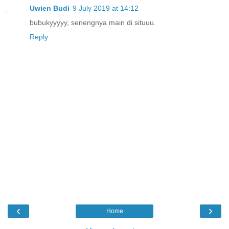
Uwien Budi
9 July 2019 at 14:12
bubukyyyyy, senengnya main di situuu.
Reply
‹
›
Home