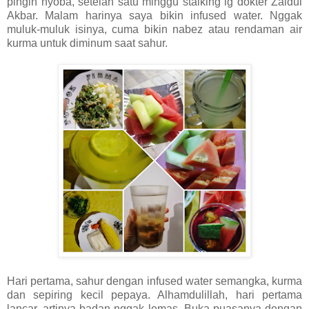
pingin nyoba, setelah satu minggu stalking ig dokter Zaidul
Akbar. Malam harinya saya bikin infused water. Nggak
muluk-muluk isinya, cuma bikin nabez atau rendaman air
kurma untuk diminum saat sahur.
Hari pertama, sahur dengan infused water semangka, kurma
dan sepiring kecil pepaya. Alhamdulillah, hari pertama
lancar, artinya badan nggak lemas. Buka puasanya dengan