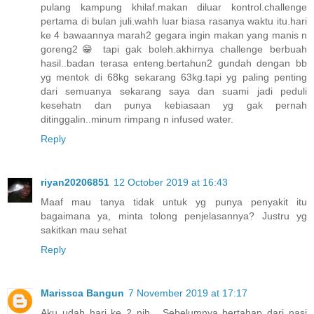
pulang kampung khilaf.makan diluar kontrol.challenge
pertama di bulan juli.wahh luar biasa rasanya waktu itu.hari
ke 4 bawaannya marah2 gegara ingin makan yang manis n
goreng2😁 tapi gak boleh.akhirnya challenge berbuah
hasil..badan terasa enteng.bertahun2 gundah dengan bb
yg mentok di 68kg sekarang 63kg.tapi yg paling penting
dari semuanya sekarang saya dan suami jadi peduli
kesehatn dan punya kebiasaan yg gak pernah
ditinggalin..minum rimpang n infused water.
Reply
riyan20206851
12 October 2019 at 16:43
Maaf mau tanya tidak untuk yg punya penyakit itu
bagaimana ya, minta tolong penjelasannya? Justru yg
sakitkan mau sehat
Reply
Marissca Bangun
7 November 2019 at 17:17
Aku udah hari ke 2 nih . Sebelumnya bertahap dari nasi