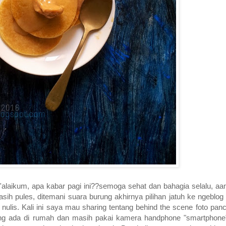
'alaikum, apa kabar pagi ini??semoga sehat dan bahagia selalu, aam
h pules, ditemani suara burung akhirnya pilihan jatuh ke ngeblo
lis. Kali ini saya mau sharing tentang behind the scene foto panc
yang ada di rumah dan masih pakai kamera handphone "smartphon