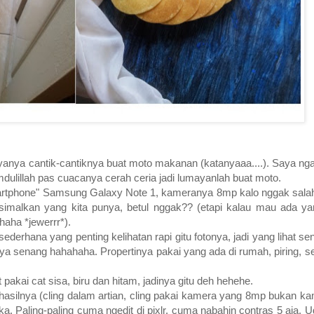
anya cantik-cantiknya buat moto makanan (katanyaaa....). Saya nga
dulillah pas cuacanya cerah ceria jadi lumayanlah buat moto.
martphone" Samsung Galaxy Note 1, kameranya 8mp kalo nggak salah 
simalkan yang kita punya, betul nggak?? (etapi kalau mau ada y
aha *jewerrr*).
derhana yang penting kelihatan rapi gitu fotonya, jadi yang lihat s
a senang hahahaha. Propertinya pakai yang ada di rumah, piring, sen
t pakai cat sisa, biru dan hitam, jadinya gitu deh hehehe.
g hasilnya (cling dalam artian, cling pakai kamera yang 8mp bukan 
ka. Paling-paling cuma ngedit di pixlr, cuma nabahin contras 5 aja. U