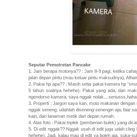
Seputar Pemotretan Pancake
1. Jam berapa motonya?? : Jam 8-9 pagi, ketika cahay
jalan depan pintu (mau keluar pintu maksudnya), Alham
2. Pakai hp apa?? : Masih setia pakai kamera hp "s
5 tahun soalnya hehehe). Pakai yang ada, dan mak
ngendorse kamera, saya nggak nolak....seriusss,hahah
3. Properti : Jargon saya kan, moto makanan dengan se
nggak seneng, udahlah diseneng-senengin aja, biar say
kain, dan tanaman metik dari depan rumah.
4. Alas foto : Pakai triplek (pemberian bulek) yang dica
5. Di edit nggak?? Nggak usah di edit juga udah clin
hehehe). Jadi, kalau mau di edit ya boleh aja, suka-su