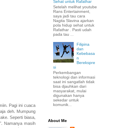
Sehat untuk Rafathar
Setelah melihat youtube
Rans Entertainment,
saya jadi tau cara
Nagita Slavina ajarkan
pola hidup sehat untuk
Rafathar . Pasti udah
pada tau ...
Filipina
dan
Kebebasa
n
Berekspre
si
Perkembangan
teknologi dan informasi
saat ini sangatlah tidak
bisa djauhkan dari
masyarakat, mulai
digunakan hanya
sekedar untuk
komunik...
iin. Pagi ini cuaca
g aja deh. Mumpung
ake. Seperti biasa,
About Me
e". Namanya masih