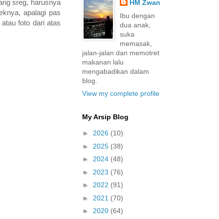
rang sreg, harusnya
HM Zwan
eknya, apalagi pas
Ibu dengan
tau foto dari atas
dua anak,
suka
memasak,
jalan-jalan dan memotret
makanan lalu
mengabadikan dalam
blog.
View my complete profile
My Arsip Blog
►
2026
(10)
►
2025
(38)
►
2024
(48)
►
2023
(76)
►
2022
(91)
►
2021
(70)
►
2020
(64)