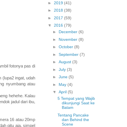
►
2019
(41)
►
2018
(38)
►
2017
(59)
▼
2016
(79)
►
December
(6)
►
November
(8)
►
October
(8)
►
September
(7)
►
August
(3)
mbil fotonya pas di
►
July
(3)
►
June
(5)
(lupa2 ingat, udah
ang nyumbang atau
►
May
(4)
▼
April
(5)
eneng hehehe. Kalau
5 Tempat yang Wajib
dok jadul dari ibu,
dikunjungi Saat ke
Batam
Tentang Pancake
kamera 16 atau 20mp
dan Behind the
Scene
dah gitu aja, simpel