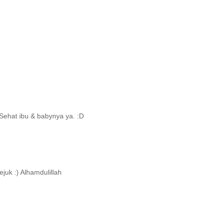
Sehat ibu & babynya ya. :D
juk :) Alhamdulillah