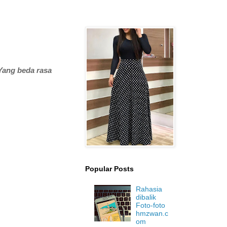
 Yang beda rasa
Popular Posts
Rahasia
dibalik
Foto-foto
hmzwan.c
om