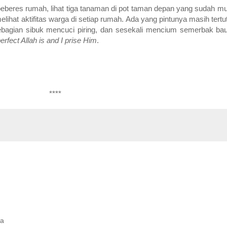
eberes rumah, lihat tiga tanaman di pot taman depan yang sudah mu
melihat aktifitas warga di setiap rumah. Ada yang pintunya masih tert
sebagian sibuk mencuci piring, dan sesekali mencium semerbak ba
rfect Allah is and I prise Him
.
****
ta