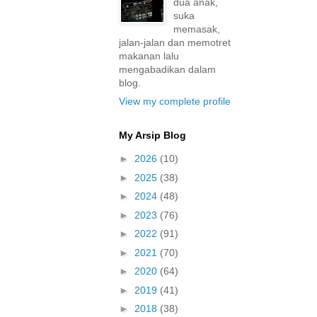
dua anak,
suka
memasak,
jalan-jalan dan memotret
makanan lalu
mengabadikan dalam
blog.
View my complete profile
My Arsip Blog
►
2026
(10)
►
2025
(38)
►
2024
(48)
►
2023
(76)
►
2022
(91)
►
2021
(70)
►
2020
(64)
►
2019
(41)
►
2018
(38)