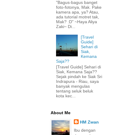
"Bagus-bagus banget
foto-fotonya, Mak. Pake
kamera apa, ya? Atau,
ada tutorial motret tak,
Mak? :D" ~Haya Aliya
Zaki~ Di...
[Travel
Guide]
Sehari di
Siak,
Kemana
Saja??
[Travel Guide] Sehari di
Siak, Kemana Saja??
Sejak pindah ke Siak Sri
Indrapura - Riau, saya
banyak mengulas
tentang seluk beluk
kota kec...
About Me
HM Zwan
Ibu dengan