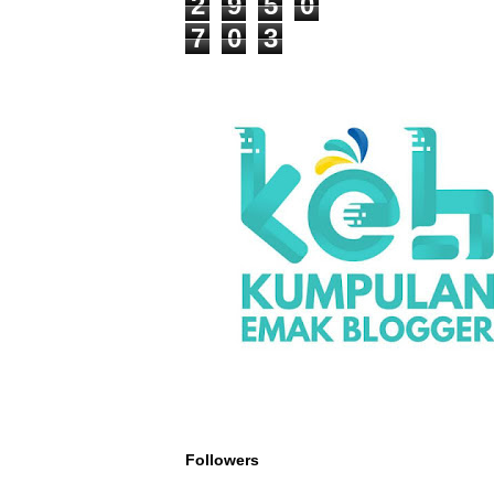
2
9
5
0
7
0
3
Followers