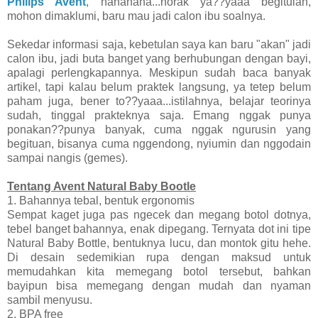
Philips Avent
, hahahaha...norak ya??yaaa begitulah,
mohon dimaklumi, baru mau jadi calon ibu soalnya.
Sekedar informasi saja, kebetulan saya kan baru "akan" jadi
calon ibu, jadi buta banget yang berhubungan dengan bayi,
apalagi perlengkapannya. Meskipun sudah baca banyak
artikel, tapi kalau belum praktek langsung, ya tetep belum
paham juga, bener to??yaaa...istilahnya, belajar teorinya
sudah, tinggal prakteknya saja. Emang nggak punya
ponakan??punya banyak, cuma nggak ngurusin yang
begituan, bisanya cuma nggendong, nyiumin dan nggodain
sampai nangis (gemes).
Tentang Avent Natural Baby Bootle
1. Bahannya tebal, bentuk ergonomis
Sempat kaget juga pas ngecek dan megang botol dotnya,
tebel banget bahannya, enak dipegang. Ternyata dot ini tipe
Natural Baby Bottle, bentuknya lucu, dan montok gitu hehe.
Di desain sedemikian rupa dengan maksud untuk
memudahkan kita memegang botol tersebut, bahkan
bayipun bisa memegang dengan mudah dan nyaman
sambil menyusu.
2. BPA free