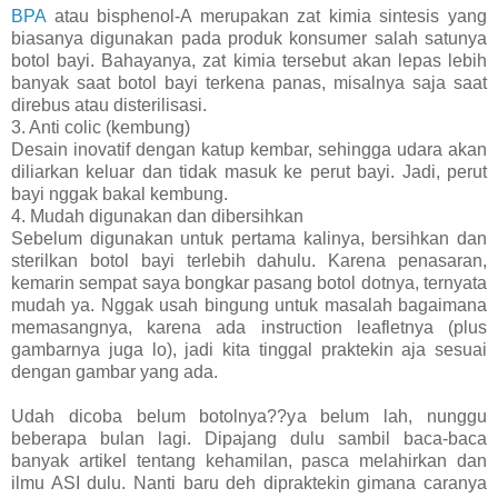
BPA
atau bisphenol-A merupakan zat kimia sintesis yang
biasanya digunakan pada produk konsumer salah satunya
botol bayi. Bahayanya, zat kimia tersebut akan lepas lebih
banyak saat botol bayi terkena panas, misalnya saja saat
direbus atau disterilisasi.
3. Anti colic (kembung)
Desain inovatif dengan katup kembar, sehingga udara akan
diliarkan keluar dan tidak masuk ke perut bayi. Jadi, perut
bayi nggak bakal kembung.
4. Mudah digunakan dan dibersihkan
Sebelum digunakan untuk pertama kalinya, bersihkan dan
sterilkan botol bayi terlebih dahulu. Karena penasaran,
kemarin sempat saya bongkar pasang botol dotnya, ternyata
mudah ya. Nggak usah bingung untuk masalah bagaimana
memasangnya, karena ada instruction leafletnya (plus
gambarnya juga lo), jadi kita tinggal praktekin aja sesuai
dengan gambar yang ada.
Udah dicoba belum botolnya??ya belum lah, nunggu
beberapa bulan lagi. Dipajang dulu sambil baca-baca
banyak artikel tentang kehamilan, pasca melahirkan dan
ilmu ASI dulu. Nanti baru deh dipraktekin gimana caranya