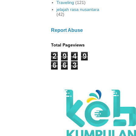
Traveling
(121)
jelajah rasa nusantara
(42)
Report Abuse
Total Pageviews
2
9
4
9
6
6
3