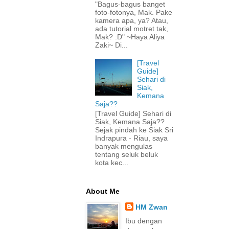
"Bagus-bagus banget
foto-fotonya, Mak. Pake
kamera apa, ya? Atau,
ada tutorial motret tak,
Mak? :D" ~Haya Aliya
Zaki~ Di...
[Travel
Guide]
Sehari di
Siak,
Kemana
Saja??
[Travel Guide] Sehari di
Siak, Kemana Saja??
Sejak pindah ke Siak Sri
Indrapura - Riau, saya
banyak mengulas
tentang seluk beluk
kota kec...
About Me
HM Zwan
Ibu dengan