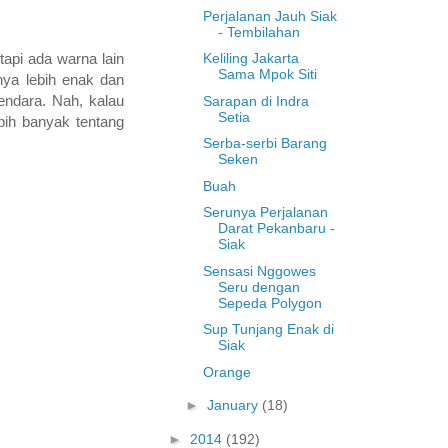
Perjalanan Jauh Siak
- Tembilahan
Keliling Jakarta
api ada warna lain
Sama Mpok Siti
nya lebih enak dan
endara. Nah, kalau
Sarapan di Indra
Setia
bih banyak tentang
Serba-serbi Barang
Seken
Buah
Serunya Perjalanan
Darat Pekanbaru -
Siak
Sensasi Nggowes
Seru dengan
Sepeda Polygon
Sup Tunjang Enak di
Siak
Orange
►
January
(18)
►
2014
(192)