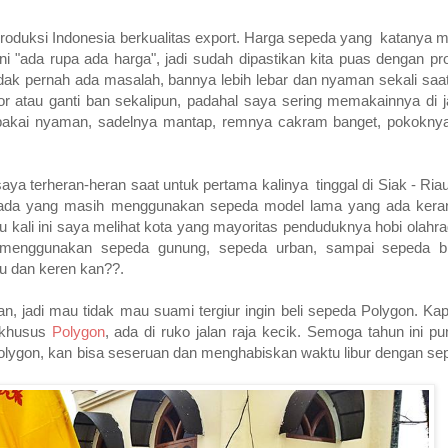
produksi Indonesia berkualitas export. Harga sepeda yang katanya 
ini "ada rupa ada harga", jadi sudah dipastikan kita puas dengan 
ak pernah ada masalah, bannya lebih lebar dan nyaman sekali saat
or atau ganti ban sekalipun, padahal saya sering memakainnya di j
akai nyaman, sadelnya mantap, remnya cakram banget, pokokny
aya terheran-heran saat untuk pertama kalinya tinggal di Siak - Ri
 ada yang masih menggunakan sepeda model lama yang ada ker
u kali ini saya melihat kota yang mayoritas penduduknya hobi olahra
 menggunakan sepeda gunung, sepeda urban, sampai sepeda bm
u dan keren kan??.
, jadi mau tidak mau suami tergiur ingin beli sepeda Polygon. Kap
a khusus
Polygon
, ada di ruko jalan raja kecik. Semoga tahun ini 
lygon, kan bisa seseruan dan menghabiskan waktu libur dengan sepe