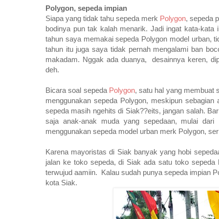
Polygon, sepeda impian
Siapa yang tidak tahu sepeda merk
Polygon
, sepeda 
bodinya pun tak kalah menarik. Jadi ingat kata-kata 
tahun saya memakai sepeda Polygon model urban, tid
tahun itu juga saya tidak pernah mengalami ban boc
makadam. Nggak ada duanya, desainnya keren, dip
deh.
Bicara soal sepeda
Polygon
, satu hal yang membuat s
menggunakan sepeda Polygon, meskipun sebagian
sepeda masih ngehits di Siak??eits, jangan salah. Bar
saja anak-anak muda yang sepedaan, mulai dari
menggunakan sepeda model urban merk Polygon, ser
Karena mayoristas di Siak banyak yang hobi sepedaan
jalan ke toko sepeda, di Siak ada satu toko seped
terwujud aamiin. Kalau sudah punya sepeda impian Po
kota Siak.