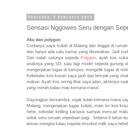
Thursday, 5 February 2015
Sensasi Nggowes Seru dengan Sep
Aku dan polygon
Ceritanya saya kuliah di Malang dan tinggal di rum
dan hanya ada satu kamar yang disewakan. Jadi sudah
Dan salah satunya sepeda
Polygon
, ayah kos suka
anaknya yang SD, satu lagi model sepeda gunung dan
mengerjakan tugas di kampus, mengetik tugas di renta
Kebetulan kos-kosan saya jauh dari tempat yang stra
makan. Ayah kos sering lihat saya jalan, akhirnya saa
yang merah kalau mau kemana-mana".
Gayungpun bersambut, sejak itulah kemana-mana say
Malang, mengerjakan tugas kuliah, main ke kos-ko
hehe, sekedar keliling kampus sampai mencari makan
untuk seru-seruan sepedaan pagi. Selama 6 tahun itu
teman mengira kalau sepeda tersebut milik saya heh