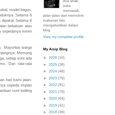
dua anak,
suka
mahal, model bagus,
memasak,
produknya. Selama 6
jalan-jalan dan memotret
makanan lalu
 dipakai. Selama 6
mengabadikan dalam
alan bebatuan atau
blog.
a sepedanya keren
View my complete profile
au. Mayoritas warga
My Arsip Blog
anjangnya. Memang
►
2026
(10)
ga, setiap sore ada
x. Dan rata-rata
►
2025
(38)
►
2024
(48)
►
2023
(76)
an hari kami jalan-
►
2022
(91)
punya sepeda impian
daan sore keliling
►
2021
(70)
►
2020
(64)
►
2019
(41)
►
2018
(38)