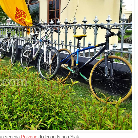
an sepeda
Polygon
di depan Istana Siak.