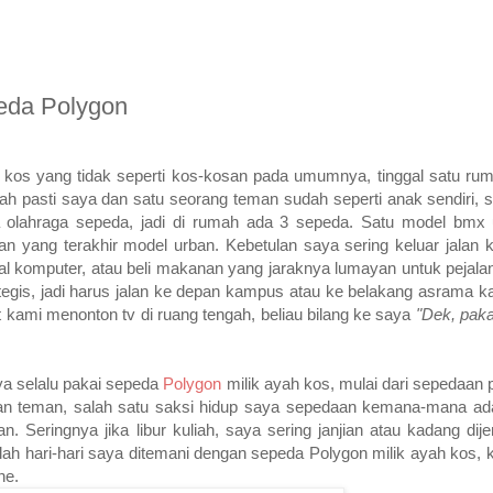
eda Polygon
ah kos yang tidak seperti kos-kosan pada umumnya, tinggal satu ru
 pasti saya dan satu seorang teman sudah seperti anak sendiri, se
 olahraga sepeda, jadi di rumah ada 3 sepeda. Satu model bmx 
 yang terakhir model urban. Kebetulan saya sering keluar jalan k
l komputer, atau beli makanan yang jaraknya lumayan untuk pejalan
tegis, jadi harus jalan ke depan kampus atau ke belakang asrama k
t kami menonton tv di ruang tengah, beliau bilang ke saya
"Dek, paka
a selalu pakai sepeda
Polygon
milik ayah kos, mulai dari sepedaan p
san teman, salah satu saksi hidup saya sepedaan kemana-mana a
. Seringnya jika libur kuliah, saya sering janjian atau kadang di
lah hari-hari saya ditemani dengan sepeda Polygon milik ayah kos,
ehe.