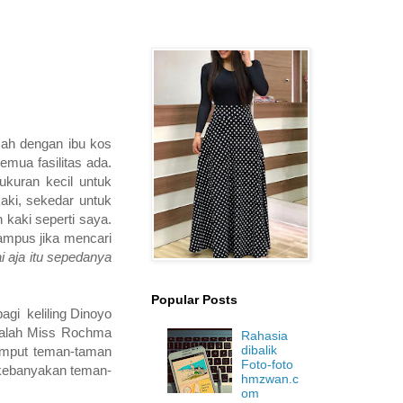
mah dengan ibu kos
mua fasilitas ada.
ukuran kecil untuk
aki, sekedar untuk
 kaki seperti saya.
ampus jika mencari
i aja itu sepedanya
Popular Posts
agi keliling Dinoyo
dalah Miss Rochma
Rahasia
dibalik
jemput teman-taman
Foto-foto
 kebanyakan teman-
hmzwan.c
om