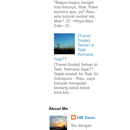
"Bagus-bagus banget
foto-fotonya, Mak. Pake
kamera apa, ya? Atau,
ada tutorial motret tak,
Mak? :D" ~Haya Aliya
Zaki~ Di...
[Travel
Guide]
Sehari di
Siak,
Kemana
Saja??
[Travel Guide] Sehari di
Siak, Kemana Saja??
Sejak pindah ke Siak Sri
Indrapura - Riau, saya
banyak mengulas
tentang seluk beluk
kota kec...
About Me
HM Zwan
Ibu dengan