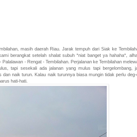
embilahan, masih daerah Riau. Jarak tempuh dari Siak ke Tembila
ami berangkat setelah shalat subuh *niat banget ya hahaha*, alham
i - Palalawan - Rengat - Tembilahan. Perjalanan ke Tembilahan melewati
us, tapi sesekali ada jalanan yang mulus tapi bergelombang, jad
 dan naik turun. Kalau naik turunnya biasa mungin tidak perlu deg-de
arus hati-hati.