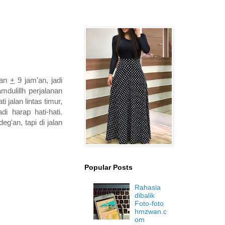
han
+
9 jam'an, jadi
dulillh perjalanan
 jalan lintas timur,
i harap hati-hati.
g'an, tapi di jalan
Popular Posts
Rahasia
dibalik
Foto-foto
hmzwan.c
om