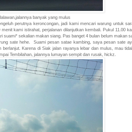
alawan,jalannya banyak yang mulus
ngeluh perutnya keroncongan, jadi kami mencari warung untuk sar
 menit kami istirahat, perjalanan dilanjutkan kembali. Pukul 11.00 
ri suami* sekalian makan siang. Pas banget 4 bulan belum makan s
arung sate hehe. Suami pesan satae kambing, saya pesan sate a
n berlanjut. Karena di Siak jalan rayanya lebar dan mulus, mau ti
sampai Tembilahan, jalannya lumayan sempit dan rusak, hickz.