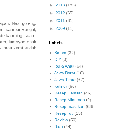
►
2013
(185)
►
2012
(65)
►
2011
(31)
apan. Nasi goreng,
►
2009
(11)
kami sampai Rengat,
ate kambing, suami
yam, lumayan enak
Labels
dak mau kami sudah
Batam
(32)
DIY
(3)
Ibu & Anak
(64)
Jawa Barat
(10)
Jawa Timur
(67)
Kuliner
(66)
Resep Camilan
(46)
Resep Minuman
(9)
Resep masakan
(63)
Resep roti
(13)
Review
(50)
Riau
(44)