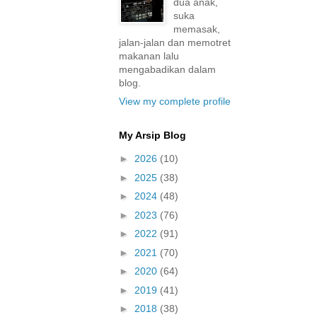
dua anak,
suka
memasak,
jalan-jalan dan memotret
makanan lalu
mengabadikan dalam
blog.
View my complete profile
My Arsip Blog
►
2026
(10)
►
2025
(38)
►
2024
(48)
►
2023
(76)
►
2022
(91)
►
2021
(70)
►
2020
(64)
►
2019
(41)
►
2018
(38)