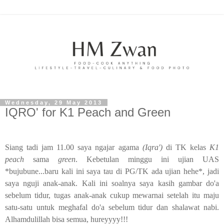
Wednesday, 29 May 2013
IQRO' for K1 Peach and Green
Siang tadi jam 11.00 saya ngajar agama
(Iqra')
di TK kelas
K1
peach
sama
green
. Kebetulan minggu ini ujian UAS
*bujubune...baru kali ini saya tau di PG/TK ada ujian hehe*, jadi
saya nguji anak-anak. Kali ini soalnya saya kasih gambar do'a
sebelum tidur, tugas anak-anak cukup mewarnai setelah itu maju
satu-satu untuk meghafal do'a sebelum tidur dan shalawat nabi.
Alhamdulillah bisa semua, hureyyyy!!!