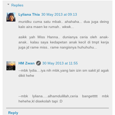
Replies
Lyliana Thia
30 May 2013 at 09:13
muridku cuma satu mbak.. ahahaha... dua juga deing
kalo aira maen ke rumah.. wkwk...
asikk yah Miss Hanna.. dunianya ceria oleh anak-
anak.. kalau saya kedapetan anak kecil di tmpt kerja
juga jd rame miss.. rame nangisnya huhuhuhu...
HM Zwan
30 May 2013 at 11:55
--mbk lydia....iya nih mbk,yang lain izin sm sakit jd agak
dikit hehe
--mbk lyliana.....alhamdulillah,ceria bangettttt mbk
hehehe,kl disekolah tapi :D
Reply