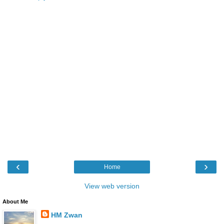
‹
›
Home
View web version
About Me
HM Zwan