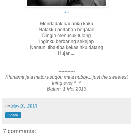
link
Mendadak badanku kaku
Nafasku perlahan berjalan
Dingin menusuk tulang
Inginku berbaring sekejap
Namun, tiba-tiba kekasihku datang
Hujan....
-----------
Khinama ja'a mator,asuqqu ma'a hubby....just the sweetest
thing ever ^_^
Batam, 1 Mei 2013
on
May 01, 2013
Share
7 comments: