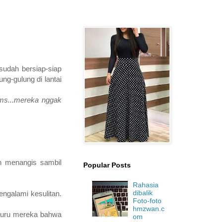
sudah bersiap-siap
ng-gulung di lantai
ms...mereka nggak
h menangis sambil
Popular Posts
Rahasia
dibalik
ngalami kesulitan.
Foto-foto
hmzwan.c
guru mereka bahwa
om