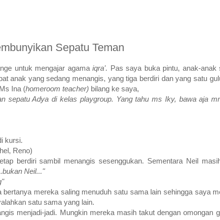
embunyikan Sepatu Teman
orange untuk mengajar agama
iqra'.
Pas saya buka pintu, anak-anak 
at anak yang sedang menangis, yang tiga berdiri dan yang satu gulu
Ms Ina (
homeroom teacher)
bilang ke saya,
 sepatu Adya di kelas playgroup. Yang tahu ms Iky, bawa aja m
i kursi.
hel, Reno)
etap berdiri sambil menangis sesenggukan. Sementara Neil masi
.bukan Neil..."
g"
 bertanya mereka saling menuduh satu sama lain sehingga saya me
nyalahkan satu sama yang lain.
ngis menjadi-jadi. Mungkin mereka masih takut dengan omongan 