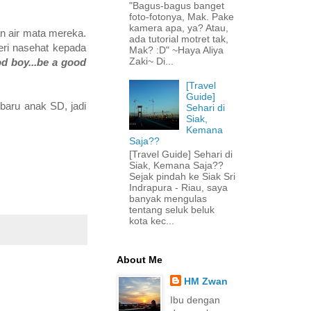
"Bagus-bagus banget
foto-fotonya, Mak. Pake
kamera apa, ya? Atau,
n air mata mereka.
ada tutorial motret tak,
eri nasehat kepada
Mak? :D" ~Haya Aliya
Zaki~ Di...
od boy...be a good
[Travel
Guide]
 baru anak SD, jadi
Sehari di
Siak,
Kemana
Saja??
[Travel Guide] Sehari di
Siak, Kemana Saja??
Sejak pindah ke Siak Sri
Indrapura - Riau, saya
banyak mengulas
tentang seluk beluk
kota kec...
About Me
HM Zwan
Ibu dengan