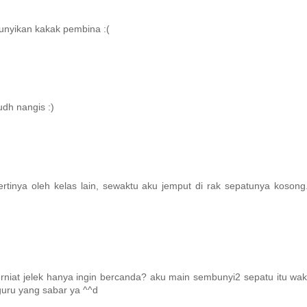
unyikan kakak pembina :(
udh nangis :)
tinya oleh kelas lain, sewaktu aku jemput di rak sepatunya kosong.
niat jelek hanya ingin bercanda? aku main sembunyi2 sepatu itu wa
guru yang sabar ya ^^d