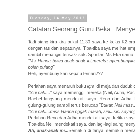
Tuesday, 14 May 2013
Catatan Seorang Guru Beka : Meny
Tadi siang kira-kira pukul 11.30 saya ke kelas K2-
dengan tas dan sepatunya. Tiba-tiba saya melihat emp
sambil menangis terisak-isak. Spontan Ms Eka sama 
"Ms Hanna bawa anak-anak ini,mereka nyembunyikan
boleh pulang"
Heh, nyembunyikan sepatu teman???
Perlahan saya menaruh buku
iqra'
di meja dan duduk d
"Sini nak...."
saya memenggil mereka (Neil, Adha, Rac
Rachel langsung mendekati saya, Reno dan Adha t
gulung-gulung sambil terus berucap "
Bukan Neil miss..
"Sini nak....miss Hanna nggak marah, sini...sini sayan
Perlahan
Reno dan Adha mendekati saya, ketika saya
Tiba-tiba Neil mendekati saya, dan lagi-lagi saing me
Ah, anak-anak ini...
Semakin di tanya, semakin mena