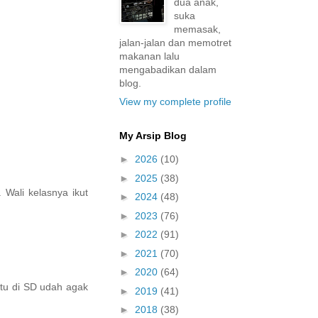
dua anak,
suka
memasak,
jalan-jalan dan memotret
makanan lalu
mengabadikan dalam
blog.
View my complete profile
My Arsip Blog
►
2026
(10)
►
2025
(38)
 Wali kelasnya ikut
►
2024
(48)
►
2023
(76)
►
2022
(91)
►
2021
(70)
►
2020
(64)
ktu di SD udah agak
►
2019
(41)
►
2018
(38)