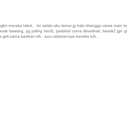
gkn mereka takut... Ini selalu aku temui jg kalo tetangga vania main
 anak bawang, yg paling kecil), padahal cuma dinasihati, besok2 jgn 
ara geli sama kasihan sih...lucu sebenernya mereka tuh...