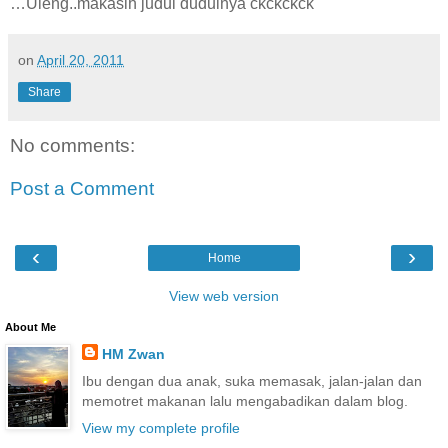
…Uleng..makasih judul dudulnya ckckckck
on
April 20, 2011
Share
No comments:
Post a Comment
‹
›
Home
View web version
About Me
HM Zwan
Ibu dengan dua anak, suka memasak, jalan-jalan dan
memotret makanan lalu mengabadikan dalam blog.
View my complete profile