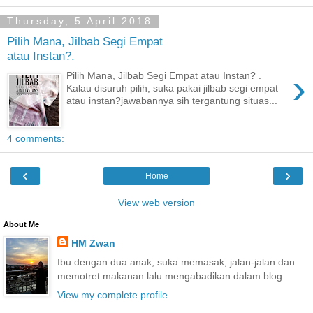
Thursday, 5 April 2018
Pilih Mana, Jilbab Segi Empat
atau Instan?.
›
Pilih Mana, Jilbab Segi Empat atau Instan? .
Kalau disuruh pilih, suka pakai jilbab segi empat
atau instan?jawabannya sih tergantung situas...
4 comments:
‹
›
Home
View web version
About Me
HM Zwan
Ibu dengan dua anak, suka memasak, jalan-jalan dan
memotret makanan lalu mengabadikan dalam blog.
View my complete profile