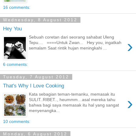
16 comments:
Wednesday, 8 August 2012
Hey You
Sebuah coretan dari seorang sahabat Uleng
›
Tepu.... ====Untuk Zwan... Hey you, ingatkah
semalam Saat rintik hujan meningkahi ...
6 comments:
Tuesday, 7 August 2012
That's Why I Love Cooking
Kata sebagian teman-temanku, memasak itu
›
SULIT..RIBET.., heummm…asal mereka tahu
bahwa bagi saya memasak itu hal yang sangat
menyenangka...
10 comments:
Monday, 6 August 2012