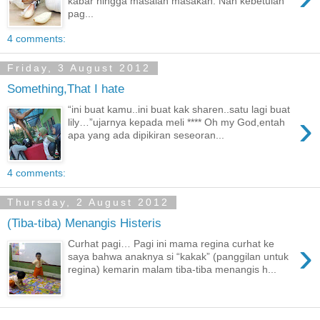
kabar hingga masalah masakan. Nah kebetulan
pag...
4 comments:
Friday, 3 August 2012
Something,That I hate
“ini buat kamu..ini buat kak sharen..satu lagi buat
›
lily…”ujarnya kepada meli **** Oh my God,entah
apa yang ada dipikiran seseoran...
4 comments:
Thursday, 2 August 2012
(Tiba-tiba) Menangis Histeris
›
Curhat pagi… Pagi ini mama regina curhat ke
saya bahwa anaknya si “kakak” (panggilan untuk
regina) kemarin malam tiba-tiba menangis h...